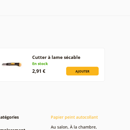
Cutter à lame sécable
En stock
2,91 €
AJOUTER
atégories
Papier peint autocollant
Au salon
,
À la chambre
,