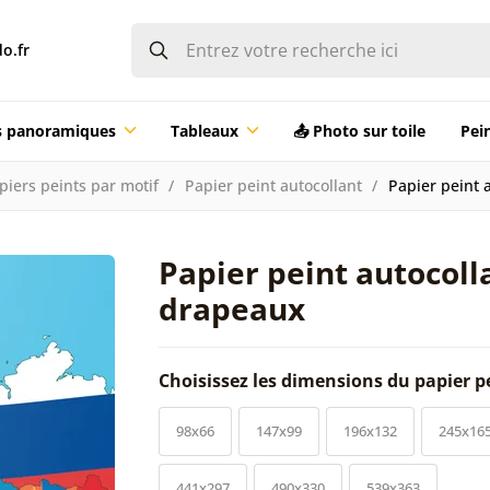
o.fr
ts panoramiques
Tableaux
📤 Photo sur toile
Pei
piers peints par motif
Papier peint autocollant
Papier peint 
Papier peint autocol
drapeaux
Choisissez les dimensions du papier p
98x66
147x99
196x132
245x16
441x297
490x330
539x363