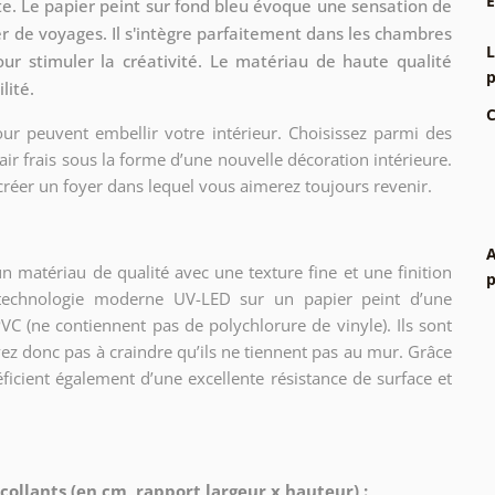
e. Le papier peint sur fond bleu évoque une sensation de
ver de voyages. Il s'intègre parfaitement dans les chambres
L
our stimuler la créativité. Le matériau de haute qualité
p
lité.
C
ur peuvent embellir votre intérieur. Choisissez parmi des
air frais sous la forme d’une nouvelle décoration intérieure.
créer un foyer dans lequel vous aimerez toujours revenir.
A
n matériau de qualité avec une texture fine et une finition
p
e technologie moderne UV-LED sur un papier peint d’une
C (ne contiennent pas de polychlorure de vinyle). Ils sont
vez donc pas à craindre qu’ils ne tiennent pas au mur. Grâce
éficient également d’une excellente résistance de surface et
ollants (en cm, rapport largeur x hauteur) :