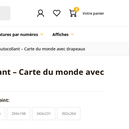
0
Votre panier
ntures par numéros
Affiches
autocollant – Carte du monde avec drapeaux
lant – Carte du monde avec
eint:
5
294x198
343x231
392x264