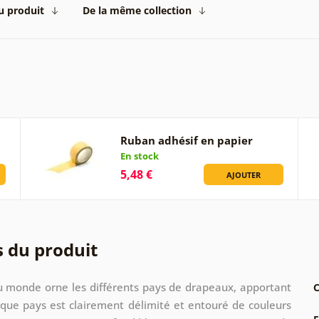
du produit
De la même collection
Ruban adhésif en papier
En stock
5,48 €
AJOUTER
s du produit
du monde orne les différents pays de drapeaux, apportant
C
que pays est clairement délimité et entouré de couleurs