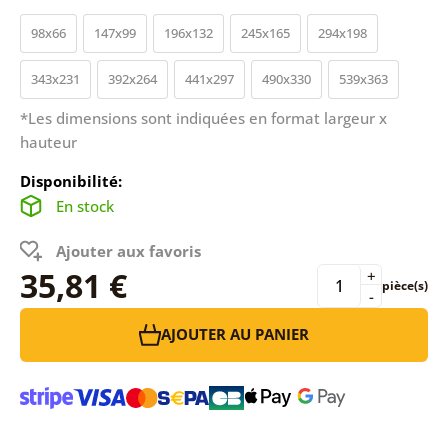
98x66
147x99
196x132
245x165
294x198
343x231
392x264
441x297
490x330
539x363
*Les dimensions sont indiquées en format largeur x
hauteur
Disponibilité:
En stock
Ajouter aux favoris
35,81 €
+
pièce(s)
-
AJOUTER AU PANIER