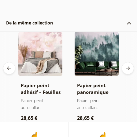
De la même collection
Papier peint
Papier peint
P
adhésif – Feuilles
panoramique
a
avec teinte
autocollant –
a
Papier peint
Papier peint
P
pastel
Forêt dans le
autocollant
autocollant
a
brouillard
28,65 €
28,65 €
2