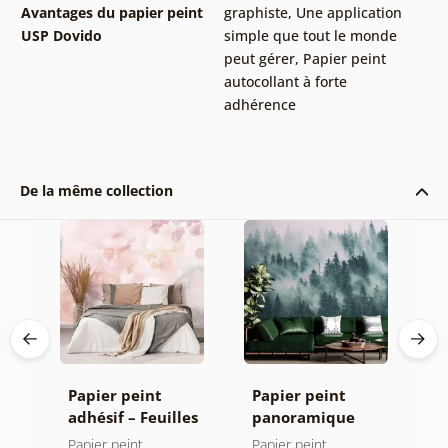
Avantages du papier peint
graphiste
,
Une application
USP Dovido
simple que tout le monde
peut gérer
,
Papier peint
autocollant à forte
adhérence
De la même collection
Papier peint
Papier peint
P
adhésif – Feuilles
panoramique
a
avec teinte
autocollant –
a
Papier peint
Papier peint
P