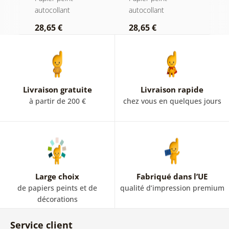
pastel
Forêt dans le
autocollant
autocollant
a
brouillard
28,65 €
28,65 €
2
Livraison gratuite
Livraison rapide
à partir de 200 €
chez vous en quelques jours
Large choix
Fabriqué dans l’UE
de papiers peints et de
qualité d’impression premium
décorations
Service client