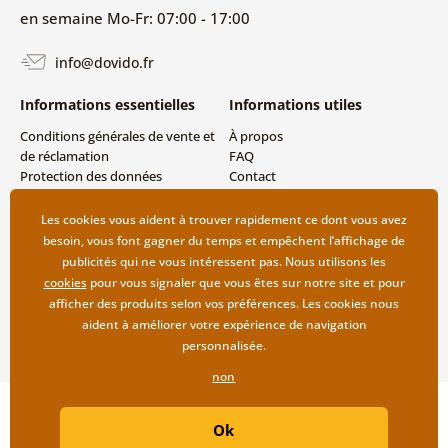
en semaine Mo-Fr: 07:00 - 17:00
info@dovido.fr
Informations essentielles
Informations utiles
Conditions générales de vente et
À propos
de réclamation
FAQ
Protection des données
Contact
personnelles
Livraison directe (Dropshipping)
Modes de livraison et de
Les cookies vous aident à trouver rapidement ce dont vous avez
paiement
besoin, vous font gagner du temps et empêchent l’affichage de
Retour des produits
publicités qui ne vous intéressent pas. Nous utilisons les
cookies
pour vous signaler que vous êtes sur notre site et pour
afficher des produits selon vos préférences. Les cookies nous
aident à améliorer votre expérience de navigation
personnalisée.
non
Copyright ©2019 © Dovido.fr.
Ok
Webdesign
Litvanyi.sk
| Boutique en ligne créée par