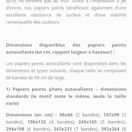
qu’ils ne tiennent pas au mur. Grâce à l'impression à jet
d’encre, nos papiers peints bénéficient également d’une
excellente résistance de surface et d’une stabilité
remarquable des couleurs.
Dimensions disponibles des papiers peints
autocollants (en cm, rapport largeur x hauteur) :
Les papiers peints autocollants sont disponibles dans les
dimensions et types suivants, chaque taille se composant
de bandes de 49 cm de large.
1) Papiers peints photo autocollants – dimensions
standards (le motif reste le même, seule la taille
varie)
Dimensions (en cm) : 98x66
(2 bandes),
147x99
(3
bandes),
196x132
(4 bandes),
245x165
(5 bandes),
294x198
(6 bandes),
343x231
(7 bandes),
392x264
(8