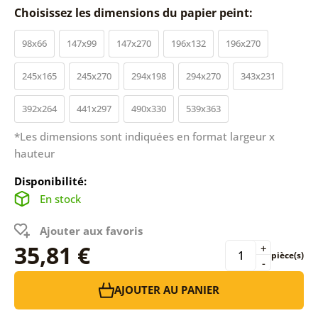
Choisissez les dimensions du papier peint:
98x66
147x99
147x270
196x132
196x270
245x165
245x270
294x198
294x270
343x231
392x264
441x297
490x330
539x363
*Les dimensions sont indiquées en format largeur x
hauteur
Disponibilité:
En stock
Ajouter aux favoris
35,81 €
+
pièce(s)
-
AJOUTER AU PANIER