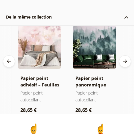
De la même collection
Papier peint
Papier peint
P
adhésif – Feuilles
panoramique
a
avec teinte
autocollant –
a
Papier peint
Papier peint
P
pastel
Forêt dans le
autocollant
autocollant
a
brouillard
28,65 €
28,65 €
2