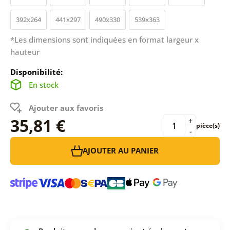
392x264
441x297
490x330
539x363
*Les dimensions sont indiquées en format largeur x
hauteur
Disponibilité:
En stock
Ajouter aux favoris
35,81 €
+
pièce(s)
-
AJOUTER AU PANIER