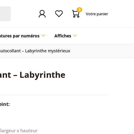
0
Votre panier
ntures par numéros
Affiches
autocollant – Labyrinthe mystérieux
ant – Labyrinthe
eint:
largeur x hauteur