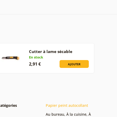
Cutter à lame sécable
En stock
2,91 €
AJOUTER
atégories
Papier peint autocollant
Au bureau
,
À la cuisine
,
À