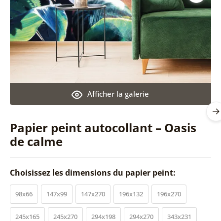
Afficher la galerie
Papier peint autocollant – Oasis
de calme
Choisissez les dimensions du papier peint:
98x66
147x99
147x270
196x132
196x270
245x165
245x270
294x198
294x270
343x231