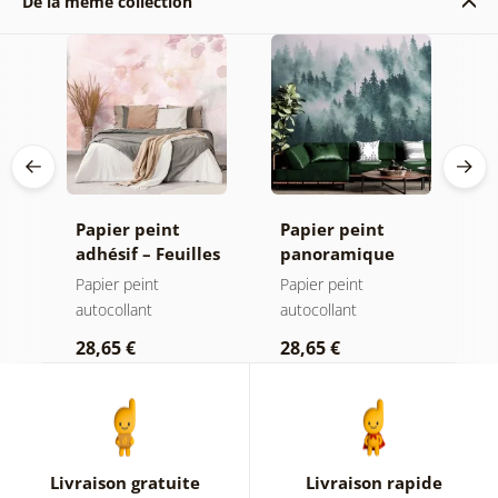
De la même collection
Papier peint
Papier peint
P
adhésif – Feuilles
panoramique
a
avec teinte
autocollant –
a
Papier peint
Papier peint
P
pastel
Forêt dans le
autocollant
autocollant
a
brouillard
28,65 €
28,65 €
2
Livraison gratuite
Livraison rapide