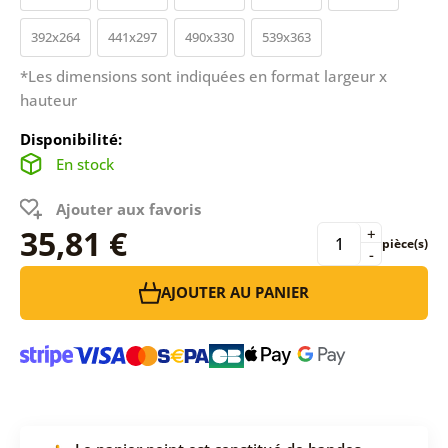
392x264
441x297
490x330
539x363
*Les dimensions sont indiquées en format largeur x
hauteur
Disponibilité:
En stock
Ajouter aux favoris
35,81 €
+
pièce(s)
-
AJOUTER AU PANIER