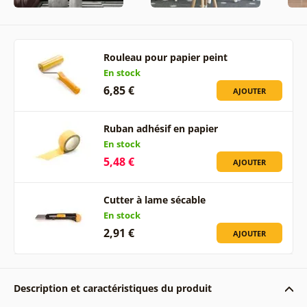
Rouleau pour papier peint
En stock
6,85 €
AJOUTER
Ruban adhésif en papier
En stock
5,48 €
AJOUTER
Cutter à lame sécable
En stock
2,91 €
AJOUTER
Description et caractéristiques du produit