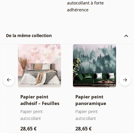
autocollant à forte
adhérence
De la même collection
Papier peint
Papier peint
P
adhésif – Feuilles
panoramique
a
avec teinte
autocollant –
a
Papier peint
Papier peint
P
pastel
Forêt dans le
autocollant
autocollant
a
brouillard
28,65 €
28,65 €
2