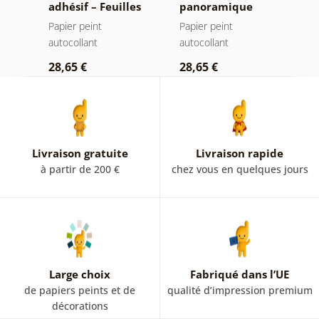
adhésif – Feuilles
panoramique
a
iel
avec teinte
autocollant –
a
Papier peint
Papier peint
P
pastel
Forêt dans le
autocollant
autocollant
a
brouillard
28,65 €
28,65 €
2
Livraison gratuite
Livraison rapide
à partir de 200 €
chez vous en quelques jours
Large choix
Fabriqué dans l’UE
de papiers peints et de
qualité d’impression premium
décorations