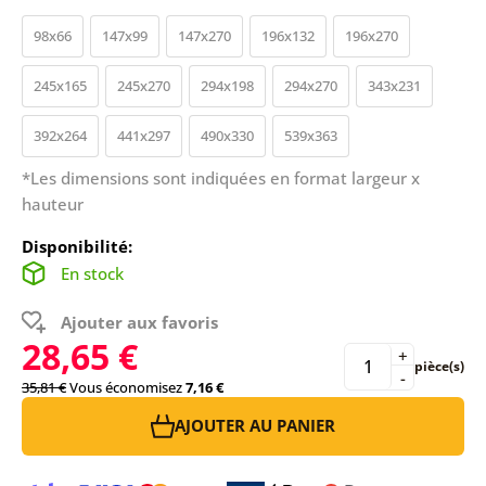
98x66
147x99
147x270
196x132
196x270
245x165
245x270
294x198
294x270
343x231
392x264
441x297
490x330
539x363
*Les dimensions sont indiquées en format largeur x
hauteur
Disponibilité:
En stock
Ajouter aux favoris
28,65 €
+
pièce(s)
-
35,81 €
Vous économisez
7,16 €
AJOUTER AU PANIER