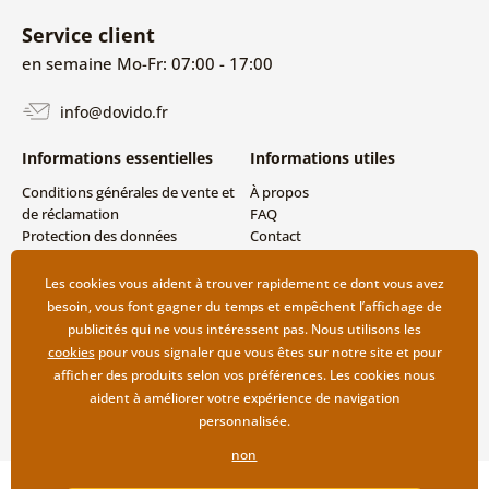
Service client
en semaine Mo-Fr: 07:00 - 17:00
info@dovido.fr
Informations essentielles
Informations utiles
Conditions générales de vente et
À propos
de réclamation
FAQ
Protection des données
Contact
personnelles
Livraison directe (Dropshipping)
Modes de livraison et de
Les cookies vous aident à trouver rapidement ce dont vous avez
paiement
besoin, vous font gagner du temps et empêchent l’affichage de
Retour des produits
publicités qui ne vous intéressent pas. Nous utilisons les
cookies
pour vous signaler que vous êtes sur notre site et pour
afficher des produits selon vos préférences. Les cookies nous
aident à améliorer votre expérience de navigation
personnalisée.
non