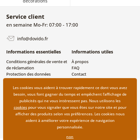
décorations
Service client
en semaine Mo-Fr: 07:00 - 17:00
info@dovido.fr
Informations essentielles
Informations utiles
Conditions générales de vente et
À propos
de réclamation
FAQ
Protection des données
Contact
personnelles
Livraison directe (Dropshipping)
Modes de livraison et de
Les cookies vous aident à trouver rapidement ce dont vous avez
paiement
besoin, vous font gagner du temps et empêchent l’affichage de
Retour des produits
publicités qui ne vous intéressent pas. Nous utilisons les
cookies
pour vous signaler que vous êtes sur notre site et pour
afficher des produits selon vos préférences. Les cookies nous
aident à améliorer votre expérience de navigation
personnalisée.
non