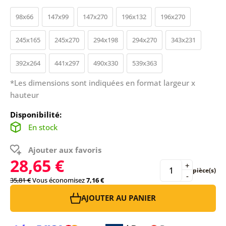
98x66
147x99
147x270
196x132
196x270
245x165
245x270
294x198
294x270
343x231
392x264
441x297
490x330
539x363
*Les dimensions sont indiquées en format largeur x
hauteur
Disponibilité:
En stock
Ajouter aux favoris
28,65 €
+
pièce(s)
-
35,81 €
Vous économisez
7,16 €
AJOUTER AU PANIER