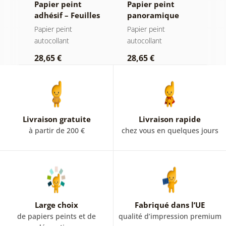
Papier peint
Papier peint
P
adhésif – Feuilles
panoramique
a
avec teinte
autocollant –
a
Papier peint
Papier peint
P
pastel
Forêt dans le
autocollant
autocollant
a
brouillard
28,65 €
28,65 €
2
Livraison gratuite
Livraison rapide
à partir de 200 €
chez vous en quelques jours
Large choix
Fabriqué dans l’UE
de papiers peints et de
qualité d’impression premium