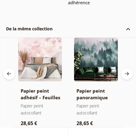
adhérence
De la même collection
Papier peint
Papier peint
P
adhésif – Feuilles
panoramique
a
avec teinte
autocollant –
F
Papier peint
Papier peint
P
pastel
Forêt dans le
e
autocollant
autocollant
a
brouillard
l
28,65 €
28,65 €
2
c