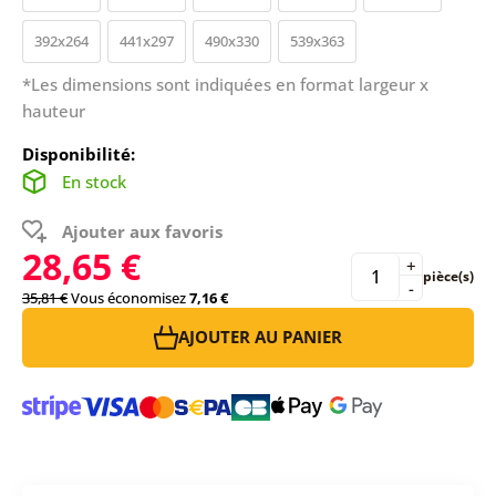
392x264
441x297
490x330
539x363
*Les dimensions sont indiquées en format largeur x
hauteur
Disponibilité:
En stock
Ajouter aux favoris
28,65 €
+
pièce(s)
-
35,81 €
Vous économisez
7,16 €
AJOUTER AU PANIER