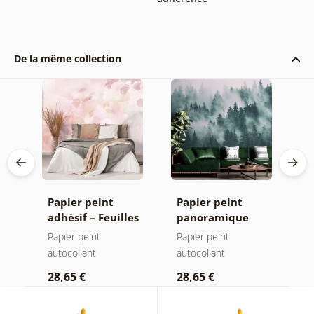
De la même collection
Papier peint
Papier peint
P
adhésif – Feuilles
panoramique
a
avec teinte
autocollant –
a
Papier peint
Papier peint
P
pastel
Forêt dans le
autocollant
autocollant
a
brouillard
28,65 €
28,65 €
2