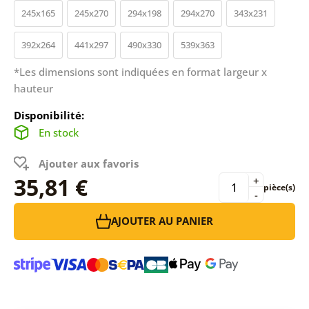
245x165
245x270
294x198
294x270
343x231
392x264
441x297
490x330
539x363
*Les dimensions sont indiquées en format largeur x
hauteur
Disponibilité:
En stock
Ajouter aux favoris
35,81 €
+
pièce(s)
-
AJOUTER AU PANIER