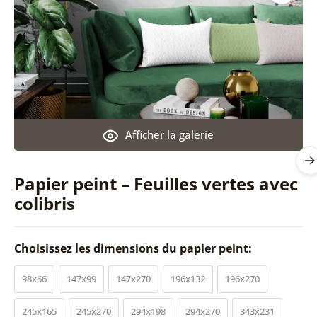
Afficher la galerie
Papier peint – Feuilles vertes avec
colibris
Choisissez les dimensions du papier peint:
98x66
147x99
147x270
196x132
196x270
245x165
245x270
294x198
294x270
343x231