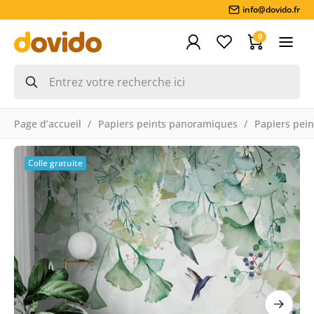
info@dovido.fr
0
Page d’accueil
Papiers peints panoramiques
Papiers pein
Colle gratuite