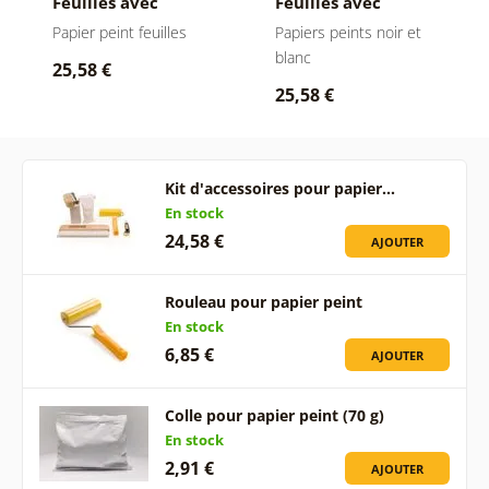
Feuilles avec
Feuilles avec
colibris en bleu-gris
colibris en noir et
Papier peint feuilles
Papiers peints noir et
blanc
blanc
25,58 €
25,58 €
Kit d'accessoires pour papier…
En stock
24,58 €
AJOUTER
Rouleau pour papier peint
En stock
6,85 €
AJOUTER
Colle pour papier peint (70 g)
En stock
2,91 €
AJOUTER