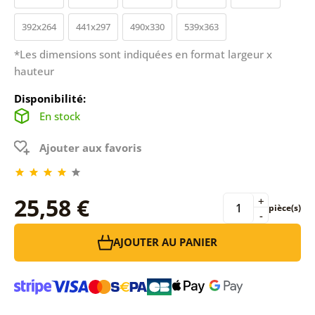
392x264
441x297
490x330
539x363
*Les dimensions sont indiquées en format largeur x
hauteur
Disponibilité:
En stock
Ajouter aux favoris
25,58 €
+
pièce(s)
-
AJOUTER AU PANIER