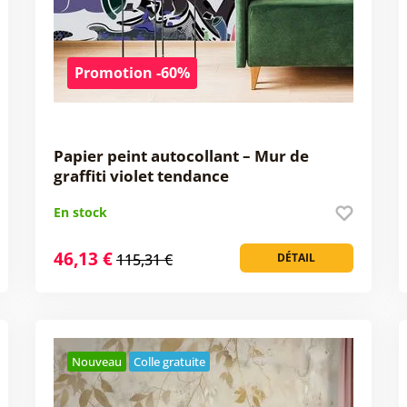
Promotion -60%
Papier peint autocollant – Mur de
graffiti violet tendance
En stock
46,13 €
115,31 €
DÉTAIL
Nouveau
Colle gratuite