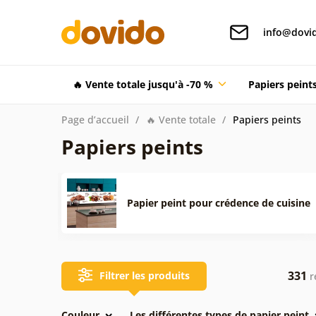
info@dovid
🔥 Vente totale jusqu'à -70 %
Papiers pein
Page d’accueil
🔥 Vente totale
Papiers peints
Papiers peints
Papier peint pour crédence de cuisine
331
Filtrer les produits
r
Couleur
Les différentes types de papier peint