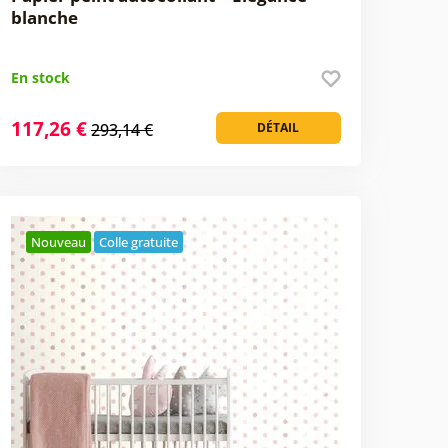
blanche
En stock
117,26 €
293,14 €
DÉTAIL
Nouveau
Colle gratuite