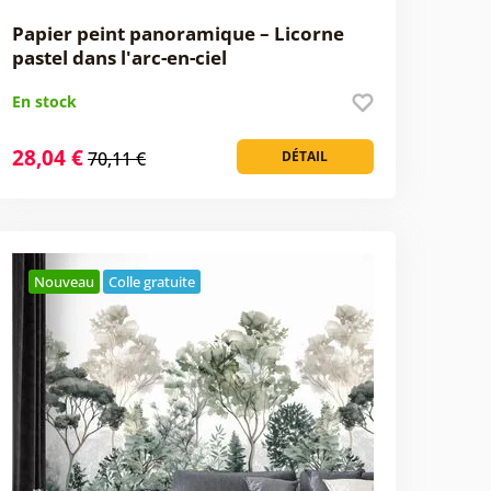
Papier peint panoramique – Licorne
pastel dans l'arc-en-ciel
En stock
28,04 €
70,11 €
DÉTAIL
Nouveau
Colle gratuite