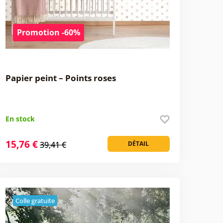
Promotion -60%
Papier peint – Points roses
En stock
15,76 €
39,41 €
DÉTAIL
Colle gratuite