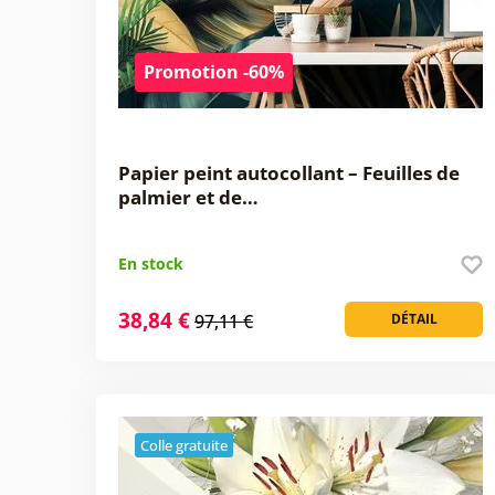
Promotion -60%
Papier peint autocollant – Feuilles de
palmier et de…
En stock
38,84 €
97,11 €
DÉTAIL
Colle gratuite