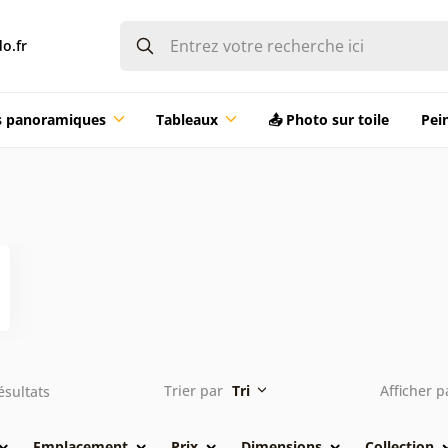
o.fr
ts panoramiques
Tableaux
📤 Photo sur toile
Pei
Trier par
Tri
Afficher 
ésultats
Emplacement
Prix
Dimensions
Collection