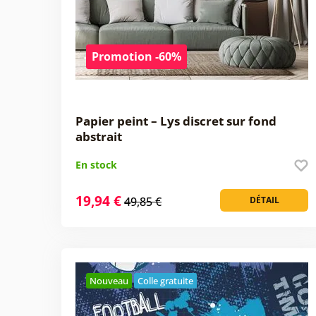
Promotion -60%
Papier peint – Lys discret sur fond
abstrait
En stock
19,94 €
49,85 €
DÉTAIL
Nouveau
Colle gratuite