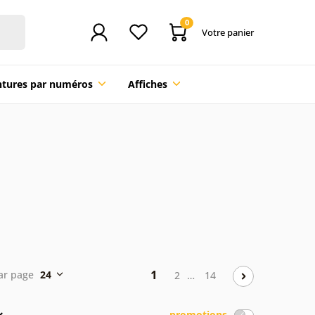
0
Votre panier
ntures par numéros
Affiches
1
par page
24
2
…
14
promotions