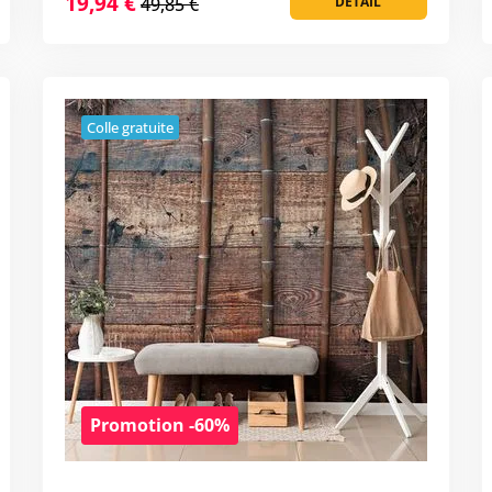
19,94 €
49,85 €
DÉTAIL
Colle gratuite
Promotion -60%