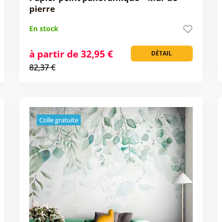
pierre
En stock
à partir de 32,95 €
DÉTAIL
82,37 €
Colle gratuite