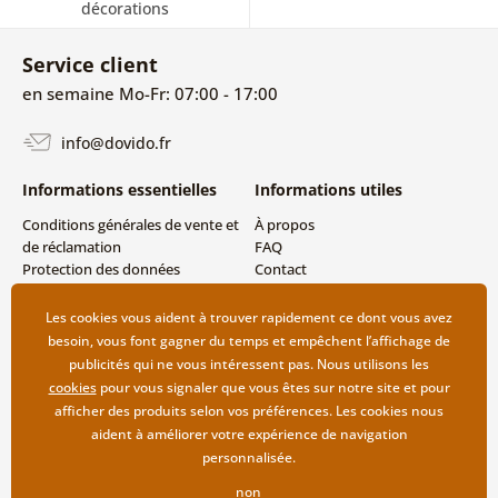
décorations
Service client
en semaine Mo-Fr: 07:00 - 17:00
info@dovido.fr
Informations essentielles
Informations utiles
Conditions générales de vente et
À propos
de réclamation
FAQ
Protection des données
Contact
personnelles
Livraison directe (Dropshipping)
Modes de livraison et de
Les cookies vous aident à trouver rapidement ce dont vous avez
paiement
besoin, vous font gagner du temps et empêchent l’affichage de
Retour des produits
publicités qui ne vous intéressent pas. Nous utilisons les
cookies
pour vous signaler que vous êtes sur notre site et pour
afficher des produits selon vos préférences. Les cookies nous
aident à améliorer votre expérience de navigation
personnalisée.
non