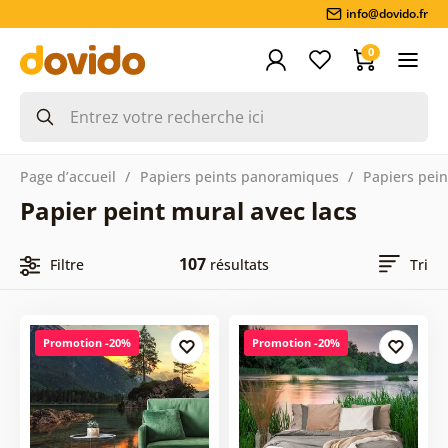
info@dovido.fr
0
Page d’accueil
Papiers peints panoramiques
Papiers pein
Papier peint mural avec lacs
107
Filtre
résultats
Tri
Promotion -20%
Promotion -20%