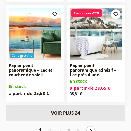
Promotion -20%
Colle gratuite
Papier peint
Papier peint
panoramique – Lac et
panoramique adhésif –
coucher de soleil
Lac près d'une…
En stock
En stock
à partir de 28,65 €
à partir de 25,58 €
35,81 €
VOIR PLUS 24
1
2
3
4
5