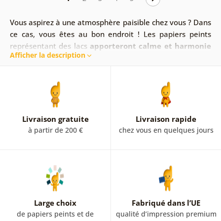
Vous aspirez à une atmosphère paisible chez vous ? Dans
ce cas, vous êtes au bon endroit ! Les papiers peints
représentant
des lacs
apporteront calme et harmonie
Afficher la description
à votre espace
et grâce à la nature environnante, les
papiers peints photos de lacs
rempliront votre âme de
joie.
Le choix vous appartient.
Livraison gratuite
Livraison rapide
à partir de 200 €
chez vous en quelques jours
Large choix
Fabriqué dans l’UE
de papiers peints et de
qualité d’impression premium