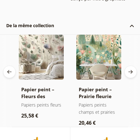
De la même collection
Papier peint –
Papier peint –
P
Fleurs des
Prairie fleurie
P
champs pastel
pastel
Papiers peints fleurs
Papiers peints
P
champs et prairies
25,58 €
2
20,46 €