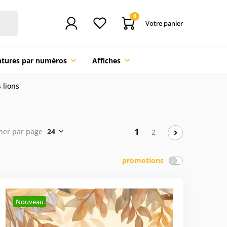
0
Votre panier
ntures par numéros
Affiches
 lions
1
cher par page
24
2
promotions
Nouveau