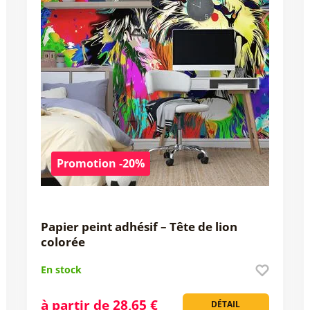
Promotion -20%
Papier peint adhésif – Tête de lion
colorée
En stock
à partir de 28,65 €
DÉTAIL