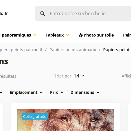
o.fr
ts panoramiques
Tableaux
📤 Photo sur toile
Pei
piers peints par motif
Papiers peints animaux
Papiers peints
ons
Trier par
Tri
Affi
ésultats
Emplacement
Prix
Dimensions
Colle gratuite