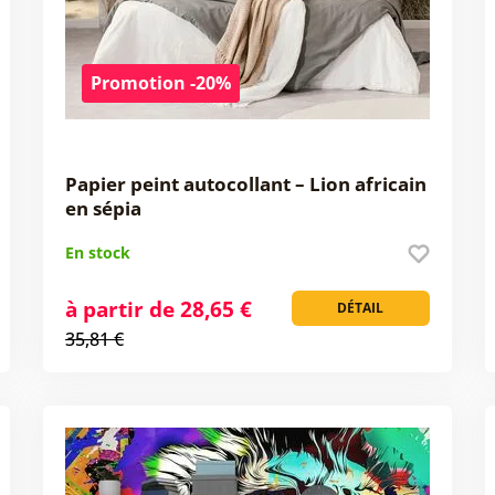
Promotion -20%
Papier peint autocollant – Lion africain
en sépia
En stock
à partir de 28,65 €
DÉTAIL
35,81 €