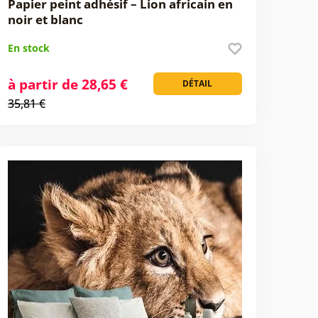
Papier peint adhésif – Lion africain en
noir et blanc
En stock
à partir de 28,65 €
DÉTAIL
35,81 €