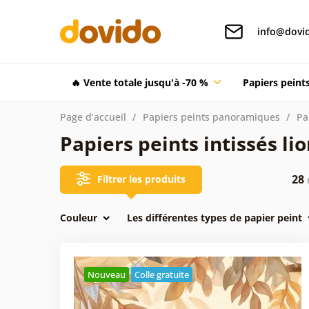
info@dovid
🔥 Vente totale jusqu'à -70 %
Papiers pein
Page d’accueil
Papiers peints panoramiques
Pa
Papiers peints intissés li
28
Filtrer les produits
r
Couleur
Les différentes types de papier peint
Nouveau
Colle gratuite