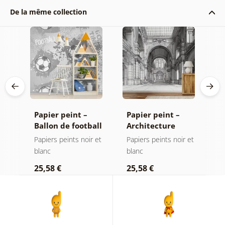
De la même collection
Papier peint –
Papier peint –
P
Ballon de football
Architecture
p
en gris
historique en
a
Papiers peints noir et
Papiers peints noir et
P
dessin noir et
d
blanc
blanc
a
blanc
n
25,58 €
25,58 €
2