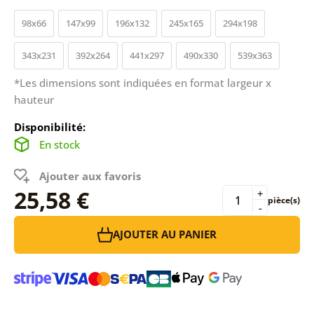
98x66
147x99
196x132
245x165
294x198
343x231
392x264
441x297
490x330
539x363
*Les dimensions sont indiquées en format largeur x
hauteur
Disponibilité:
En stock
Ajouter aux favoris
25,58 €
+
pièce(s)
-
AJOUTER AU PANIER