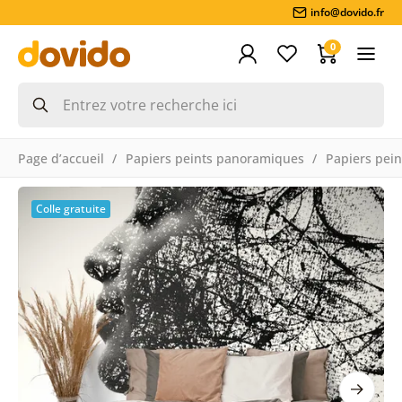
info@dovido.fr
0
Page d’accueil
Papiers peints panoramiques
Papiers pein
Colle gratuite