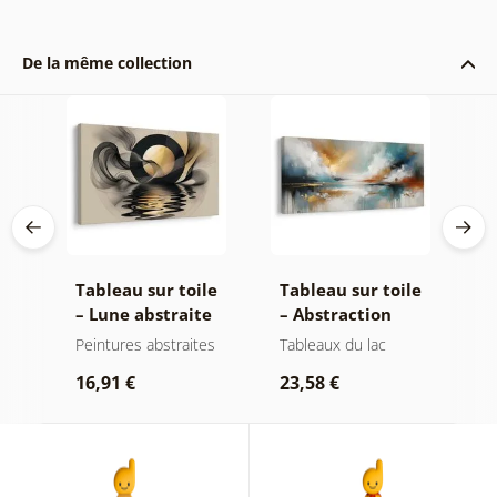
De la même collection
le
Tableau sur toile
Tableau sur toile
T
– Lune abstraite
– Abstraction
–
ée
sur l’eau
moderne avec
d
Peintures abstraites
Tableaux du lac
P
nature
16,91 €
23,58 €
1