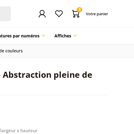
0
Votre panier
ntures par numéros
Affiches
 de couleurs
– Abstraction pleine de
largeur x hauteur