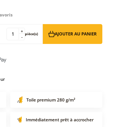
avoris
+
AJOUTER AU PANIER
pièce(s)
-
eur
Toile premium 280 g/m²
Immédiatement prêt à accrocher