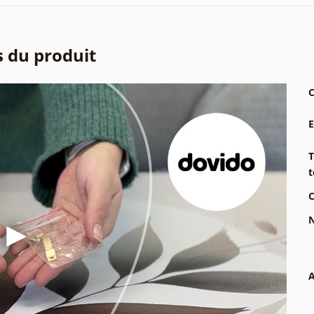
s du produit
C
T
t
C
N
A