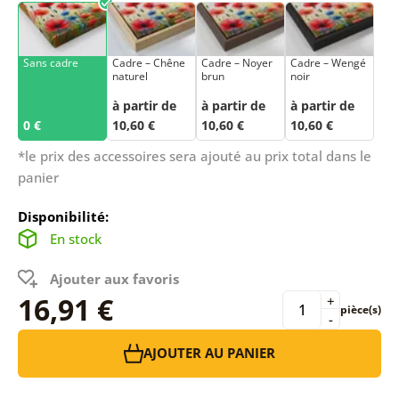
Sans cadre
Cadre – Chêne
Cadre – Noyer
Cadre – Wengé
naturel
brun
noir
à partir de
à partir de
à partir de
0 €
10,60 €
10,60 €
10,60 €
*le prix des accessoires sera ajouté au prix total dans le
panier
Disponibilité:
En stock
Ajouter aux favoris
16,91 €
+
pièce(s)
-
AJOUTER AU PANIER