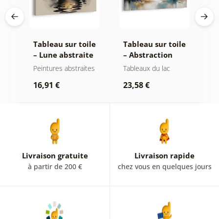
le
Tableau sur toile
Tableau sur toile
T
– Lune abstraite
– Abstraction
–
ée
sur l’eau
moderne avec
d
Peintures abstraites
Tableaux du lac
P
nature
16,91 €
23,58 €
1
Livraison gratuite
Livraison rapide
à partir de 200 €
chez vous en quelques jours