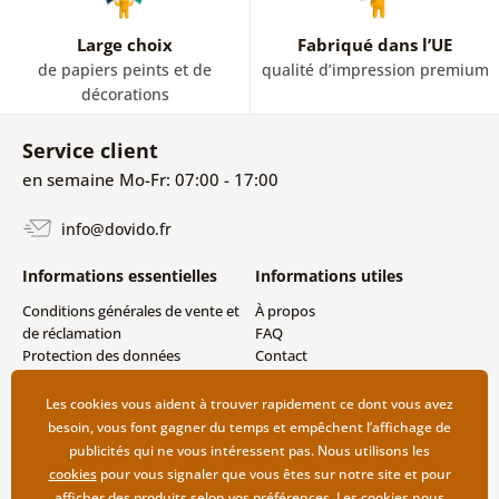
Large choix
Fabriqué dans l’UE
de papiers peints et de
qualité d’impression premium
décorations
Service client
en semaine Mo-Fr: 07:00 - 17:00
info@dovido.fr
Informations essentielles
Informations utiles
Conditions générales de vente et
À propos
de réclamation
FAQ
Protection des données
Contact
personnelles
Livraison directe (Dropshipping)
Modes de livraison et de
Les cookies vous aident à trouver rapidement ce dont vous avez
paiement
besoin, vous font gagner du temps et empêchent l’affichage de
Retour des produits
publicités qui ne vous intéressent pas. Nous utilisons les
cookies
pour vous signaler que vous êtes sur notre site et pour
afficher des produits selon vos préférences. Les cookies nous