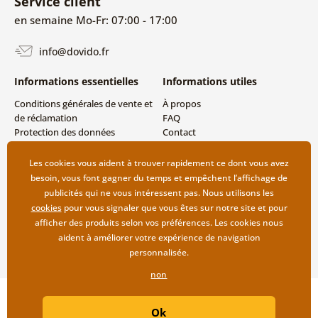
Service client
en semaine Mo-Fr: 07:00 - 17:00
info@dovido.fr
Informations essentielles
Informations utiles
Conditions générales de vente et
À propos
de réclamation
FAQ
Protection des données
Contact
personnelles
Livraison directe (Dropshipping)
Modes de livraison et de
Les cookies vous aident à trouver rapidement ce dont vous avez
paiement
besoin, vous font gagner du temps et empêchent l’affichage de
Retour des produits
publicités qui ne vous intéressent pas. Nous utilisons les
cookies
pour vous signaler que vous êtes sur notre site et pour
afficher des produits selon vos préférences. Les cookies nous
aident à améliorer votre expérience de navigation
personnalisée.
non
Copyright ©2019 © Dovido.fr.
Ok
Webdesign
Litvanyi.sk
| Boutique en ligne créée par