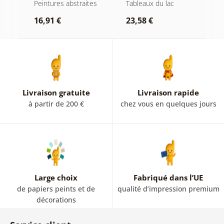
ée
sur l’eau
moderne avec
d
Peintures abstraites
Tableaux du lac
P
nature
16,91 €
23,58 €
1
Livraison gratuite
Livraison rapide
à partir de 200 €
chez vous en quelques jours
Large choix
Fabriqué dans l’UE
de papiers peints et de
qualité d’impression premium
décorations