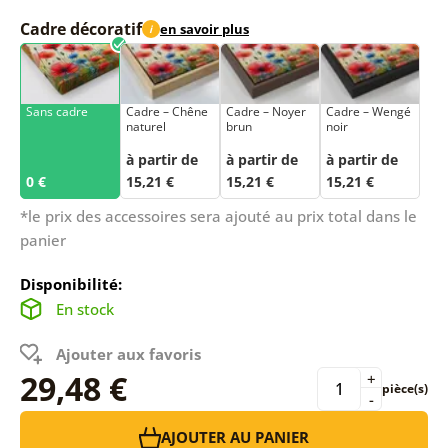
Cadre décoratif
en savoir plus
i
Sans cadre
Cadre – Chêne
Cadre – Noyer
Cadre – Wengé
naturel
brun
noir
à partir de
à partir de
à partir de
0 €
15,21 €
15,21 €
15,21 €
*le prix des accessoires sera ajouté au prix total dans le
panier
Disponibilité:
En stock
Ajouter aux favoris
29,48 €
+
pièce(s)
-
AJOUTER AU PANIER