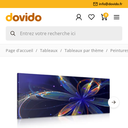
info@dovido.fr
0
Page d’accueil
Tableaux
Tableaux par thème
Peintures