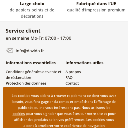
Large choix
Fabriqué dans l’UE
de papiers peints et de
qualité d’impression premium
décorations
Service client
en semaine Mo-Fr: 07:00 - 17:00
info@dovido.fr
Informations essentielles
Informations utiles
Conditions générales de vente et
À propos
de réclamation
FAQ
Protection des données
Contact
personnelles
Livraison directe (Dropshipping)
Modes de livraison et de
Les cookies vous aident à trouver rapidement ce dont vous avez
paiement
besoin, vous font gagner du temps et empêchent l’affichage de
Retour des produits
publicités qui ne vous intéressent pas. Nous utilisons les
cookies
pour vous signaler que vous êtes sur notre site et pour
afficher des produits selon vos préférences. Les cookies nous
aident à améliorer votre expérience de navigation