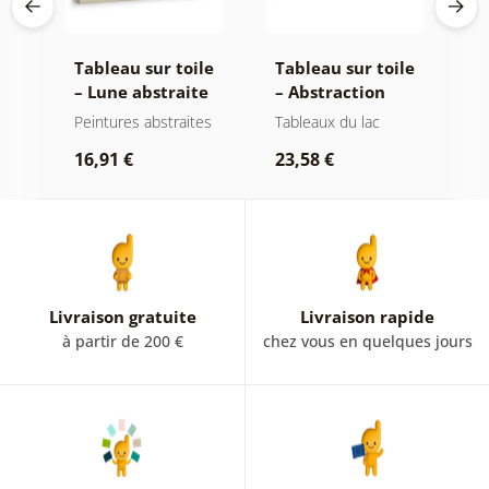
le
Tableau sur toile
Tableau sur toile
T
– Lune abstraite
– Abstraction
–
ée
sur l’eau
moderne avec
d
Peintures abstraites
Tableaux du lac
P
nature
16,91 €
23,58 €
1
Livraison gratuite
Livraison rapide
à partir de 200 €
chez vous en quelques jours