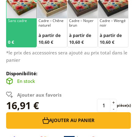
Sans cadre
Cadre – Chêne
Cadre – Noyer
Cadre – Wengé
naturel
brun
noir
à partir de
à partir de
à partir de
0 €
10,60 €
10,60 €
10,60 €
*le prix des accessoires sera ajouté au prix total dans le
panier
Disponibilité:
En stock
Ajouter aux favoris
16,91 €
+
pièce(s)
-
AJOUTER AU PANIER