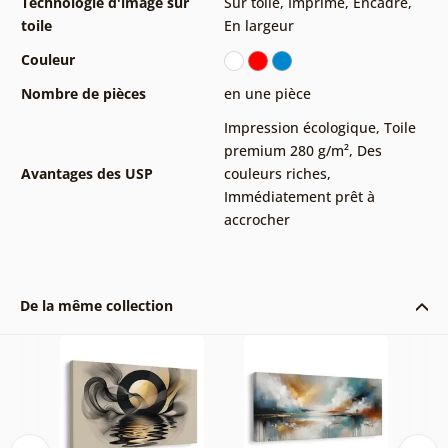
Technologie d'image sur
Sur toile
,
Imprimé
,
Encadré
,
toile
En largeur
Couleur
Nombre de pièces
en une pièce
Impression écologique
,
Toile
premium 280 g/m²
,
Des
Avantages des USP
couleurs riches
,
Immédiatement prêt à
accrocher
De la même collection