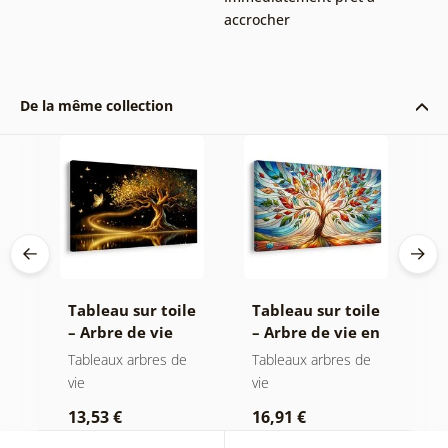
accrocher
De la même collection
le
Tableau sur toile
Tableau sur toile
T
– Arbre de vie
– Arbre de vie en
–
a
magie dorée
vitrail coloré
f
e
Tableaux arbres de
Tableaux arbres de
T
vie
vie
vi
13,53 €
16,91 €
1