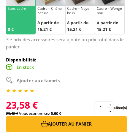
Sans cadre
Cadre – Chêne
Cadre – Noyer
Cadre – Wengé
naturel
brun
noir
à partir de
à partir de
à partir de
0 €
15,21 €
15,21 €
15,21 €
*le prix des accessoires sera ajouté au prix total dans le
panier
Disponibilité:
En stock
Ajouter aux favoris
23,58 €
+
pièce(s)
-
29,48 €
Vous économisez
5,90 €
AJOUTER AU PANIER