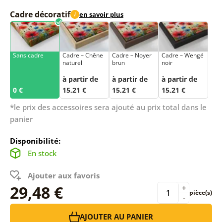
Cadre décoratif
en savoir plus
i
Sans cadre
Cadre – Chêne
Cadre – Noyer
Cadre – Wengé
naturel
brun
noir
à partir de
à partir de
à partir de
0 €
15,21 €
15,21 €
15,21 €
*le prix des accessoires sera ajouté au prix total dans le
panier
Disponibilité:
En stock
Ajouter aux favoris
29,48 €
+
pièce(s)
-
AJOUTER AU PANIER