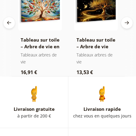
le
Tableau sur toile
Tableau sur toile
T
– Arbre de vie en
– Arbre de vie
–
vitrail coloré
magie dorée
f
e
Tableaux arbres de
Tableaux arbres de
T
vie
vie
vi
16,91 €
13,53 €
1
Livraison gratuite
Livraison rapide
à partir de 200 €
chez vous en quelques jours