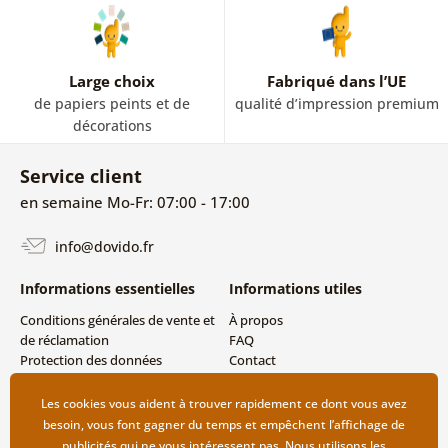
Large choix
Fabriqué dans l’UE
de papiers peints et de
qualité d’impression premium
décorations
Service client
en semaine Mo-Fr: 07:00 - 17:00
info@dovido.fr
Informations essentielles
Informations utiles
Conditions générales de vente et
À propos
de réclamation
FAQ
Protection des données
Contact
personnelles
Livraison directe (Dropshipping)
Modes de livraison et de
Les cookies vous aident à trouver rapidement ce dont vous avez
paiement
besoin, vous font gagner du temps et empêchent l’affichage de
Retour des produits
publicités qui ne vous intéressent pas. Nous utilisons les