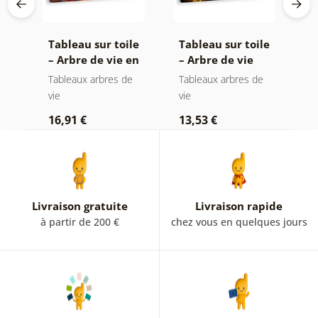
le
Tableau sur toile
Tableau sur toile
T
– Arbre de vie en
– Arbre de vie
–
vitrail coloré
magie dorée
f
e
Tableaux arbres de
Tableaux arbres de
T
vie
vie
vi
16,91 €
13,53 €
1
Livraison gratuite
Livraison rapide
à partir de 200 €
chez vous en quelques jours