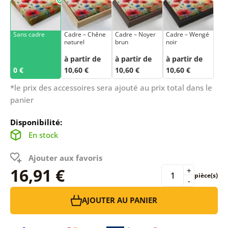
Sans cadre
Cadre – Chêne
Cadre – Noyer
Cadre – Wengé
naturel
brun
noir
à partir de
à partir de
à partir de
0 €
10,60 €
10,60 €
10,60 €
*le prix des accessoires sera ajouté au prix total dans le
panier
Disponibilité:
En stock
Ajouter aux favoris
16,91 €
+
pièce(s)
-
AJOUTER AU PANIER