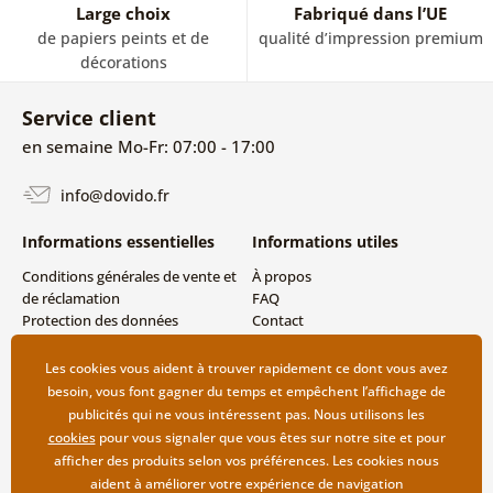
Large choix
Fabriqué dans l’UE
de papiers peints et de
qualité d’impression premium
décorations
Service client
en semaine Mo-Fr: 07:00 - 17:00
info@dovido.fr
Informations essentielles
Informations utiles
Conditions générales de vente et
À propos
de réclamation
FAQ
Protection des données
Contact
personnelles
Livraison directe (Dropshipping)
Modes de livraison et de
Les cookies vous aident à trouver rapidement ce dont vous avez
paiement
besoin, vous font gagner du temps et empêchent l’affichage de
Retour des produits
publicités qui ne vous intéressent pas. Nous utilisons les
cookies
pour vous signaler que vous êtes sur notre site et pour
afficher des produits selon vos préférences. Les cookies nous
aident à améliorer votre expérience de navigation