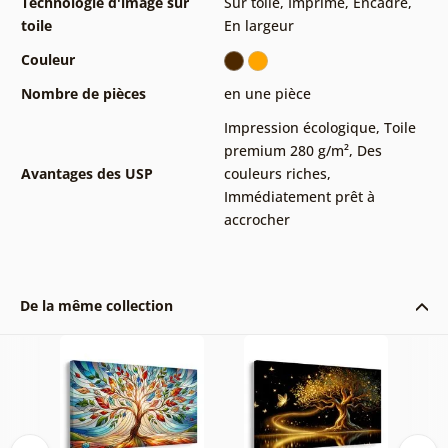
Technologie d'image sur
Sur toile
,
Imprimé
,
Encadré
,
toile
En largeur
Couleur
Nombre de pièces
en une pièce
Impression écologique
,
Toile
premium 280 g/m²
,
Des
Avantages des USP
couleurs riches
,
Immédiatement prêt à
accrocher
De la même collection