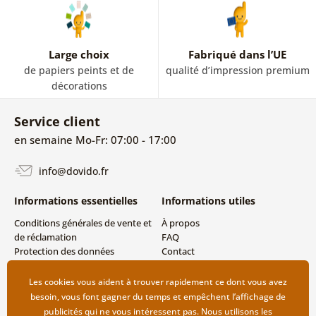
Large choix
Fabriqué dans l’UE
de papiers peints et de
qualité d’impression premium
décorations
Service client
en semaine Mo-Fr: 07:00 - 17:00
info@dovido.fr
Informations essentielles
Informations utiles
Conditions générales de vente et
À propos
de réclamation
FAQ
Protection des données
Contact
personnelles
Livraison directe (Dropshipping)
Modes de livraison et de
Les cookies vous aident à trouver rapidement ce dont vous avez
paiement
besoin, vous font gagner du temps et empêchent l’affichage de
Retour des produits
publicités qui ne vous intéressent pas. Nous utilisons les