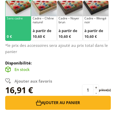
Sans cadre
Cadre – Chêne
Cadre – Noyer
Cadre – Wengé
naturel
brun
noir
à partir de
à partir de
à partir de
0 €
10,60 €
10,60 €
10,60 €
*le prix des accessoires sera ajouté au prix total dans le
panier
Disponibilité:
En stock
Ajouter aux favoris
16,91 €
+
pièce(s)
-
AJOUTER AU PANIER