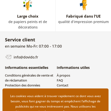
Large choix
Fabriqué dans l’UE
de papiers peints et de
qualité d’impression premium
décorations
Service client
en semaine Mo-Fr: 07:00 - 17:00
info@dovido.fr
Informations essentielles
Informations utiles
Conditions générales de vente et
À propos
de réclamation
FAQ
Protection des données
Contact
personnelles
Livraison directe (Dropshipping)
Modes de livraison et de
Les cookies vous aident à trouver rapidement ce dont vous avez
paiement
besoin, vous font gagner du temps et empêchent l’affichage de
Retour des produits
publicités qui ne vous intéressent pas. Nous utilisons les