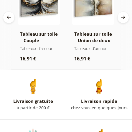
le
Tableau sur toile
Tableau sur toile
T
– Couple
– Union de deux
–
amoureux en
âmes
a
Tableaux d'amour
Tableaux d'amour
T
mouvement
i
16,91 €
16,91 €
1
Livraison gratuite
Livraison rapide
à partir de 200 €
chez vous en quelques jours