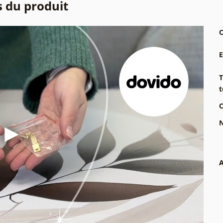
s du produit
C
T
t
C
N
A