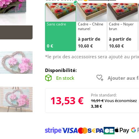
Sans cadre
Cadre – Chêne
Cadre – Noyer
naturel
brun
à partir de
à partir de
0 €
10,60 €
10,60 €
*le prix des accessoires sera ajouté au prix
Disponibilité:
En stock
Ajouter aux f
Prix standard:
13,53 €
16,91 €
Vous économisez
3,38 €