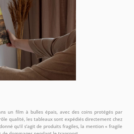
ns un film à bulles épais, avec des coins protégés par
ôle qualité, les tableaux sont expédiés directement chez
 donné qu’il s’agit de produits fragiles, la mention « fragile
ques de dommages pendant le transport.