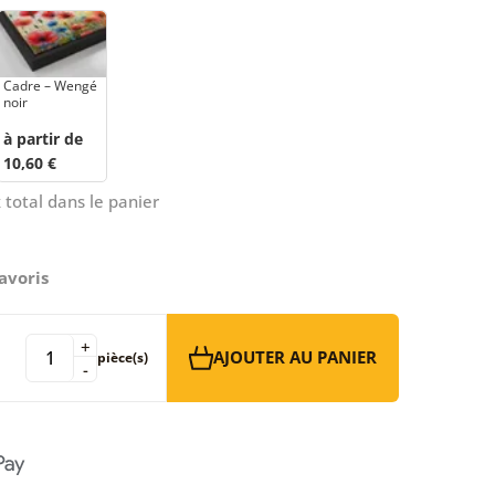
Cadre – Wengé
noir
à partir de
10,60 €
 total dans le panier
avoris
+
AJOUTER AU PANIER
pièce(s)
-