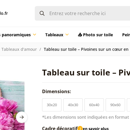
o.fr
ts panoramiques
Tableaux
📤 Photo sur toile
Pei
Tableaux d'amour
Tableau sur toile – Pivoines sur un cœur en 
Tableau sur toile – P
Dimensions:
30x20
40x30
60x40
90x60
*Les dimensions sont indiquées en format 
Cadre décoratif
en savoir plus
i