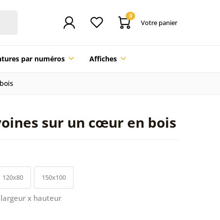
0
Votre panier
ntures par numéros
Affiches
bois
ivoines sur un cœur en bois
120x80
150x100
largeur x hauteur