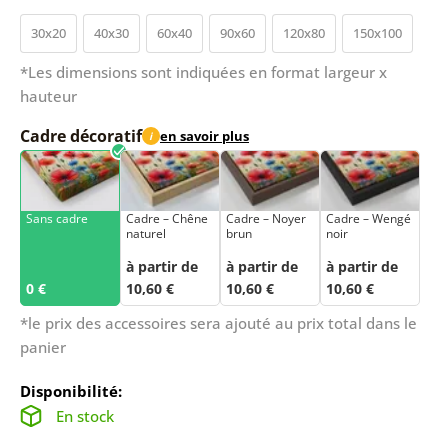
30x20
40x30
60x40
90x60
120x80
150x100
*Les dimensions sont indiquées en format largeur x
hauteur
Cadre décoratif
en savoir plus
i
Sans cadre
Cadre – Chêne
Cadre – Noyer
Cadre – Wengé
naturel
brun
noir
à partir de
à partir de
à partir de
0 €
10,60 €
10,60 €
10,60 €
*le prix des accessoires sera ajouté au prix total dans le
panier
Disponibilité:
En stock