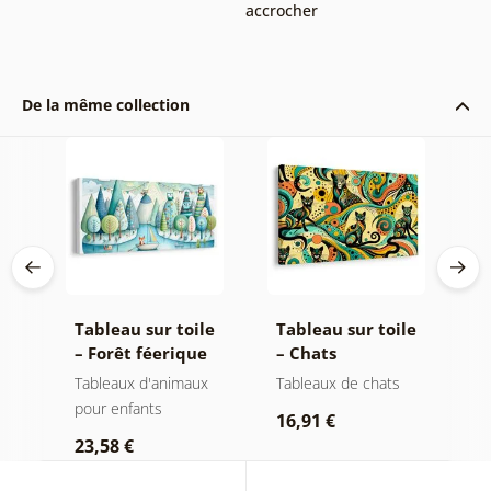
accrocher
De la même collection
le
Tableau sur toile
Tableau sur toile
T
i
– Forêt féerique
– Chats
–
avec renard et
psychédéliques
t
x
Tableaux d'animaux
Tableaux de chats
T
hiboux
pour enfants
p
16,91 €
23,58 €
1