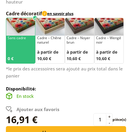
hauteur
Cadre décoratif
en savoir plus
i
Sans cadre
Cadre – Chêne
Cadre – Noyer
Cadre – Wengé
naturel
brun
noir
à partir de
à partir de
à partir de
0 €
10,60 €
10,60 €
10,60 €
*le prix des accessoires sera ajouté au prix total dans le
panier
Disponibilité:
En stock
Ajouter aux favoris
16,91 €
+
pièce(s)
-