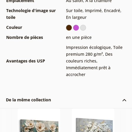
Emplacement
Au salon
,
À la chambre
Technologie d'image sur
Sur toile
,
Imprimé
,
Encadré
,
toile
En largeur
Couleur
Nombre de pièces
en une pièce
Impression écologique
,
Toile
premium 280 g/m²
,
Des
Avantages des USP
couleurs riches
,
Immédiatement prêt à
accrocher
De la même collection