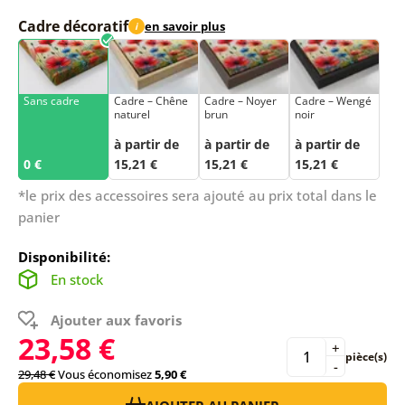
Cadre décoratif
en savoir plus
i
Sans cadre
Cadre – Chêne
Cadre – Noyer
Cadre – Wengé
naturel
brun
noir
à partir de
à partir de
à partir de
0 €
15,21 €
15,21 €
15,21 €
*le prix des accessoires sera ajouté au prix total dans le
panier
Disponibilité:
En stock
Ajouter aux favoris
23,58 €
+
pièce(s)
-
29,48 €
Vous économisez
5,90 €