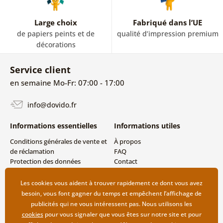
Large choix
Fabriqué dans l’UE
de papiers peints et de
qualité d’impression premium
décorations
Service client
en semaine Mo-Fr: 07:00 - 17:00
info@dovido.fr
Informations essentielles
Informations utiles
Conditions générales de vente et
À propos
de réclamation
FAQ
Protection des données
Contact
personnelles
Livraison directe (Dropshipping)
Modes de livraison et de
Les cookies vous aident à trouver rapidement ce dont vous avez
paiement
besoin, vous font gagner du temps et empêchent l’affichage de
Retour des produits
publicités qui ne vous intéressent pas. Nous utilisons les
cookies
pour vous signaler que vous êtes sur notre site et pour