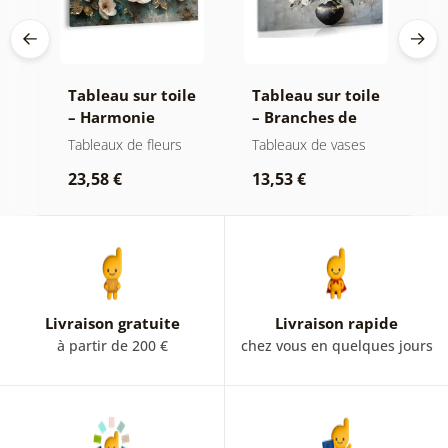
le
Tableau sur toile
Tableau sur toile
T
tes
– Harmonie
– Branches de
–
florale luxueuse
fleurs dans un
s
Tableaux de fleurs
Tableaux de vases
T
vase noir
23,58 €
13,53 €
2
Livraison gratuite
Livraison rapide
à partir de 200 €
chez vous en quelques jours