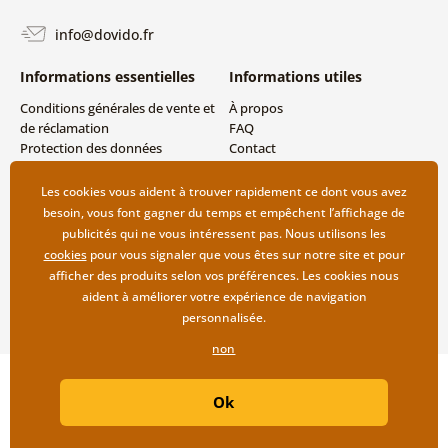
info@dovido.fr
Informations essentielles
Informations utiles
Conditions générales de vente et
À propos
de réclamation
FAQ
Protection des données
Contact
personnelles
Livraison directe (Dropshipping)
Modes de livraison et de
Les cookies vous aident à trouver rapidement ce dont vous avez
paiement
besoin, vous font gagner du temps et empêchent l’affichage de
Retour des produits
publicités qui ne vous intéressent pas. Nous utilisons les
cookies
pour vous signaler que vous êtes sur notre site et pour
afficher des produits selon vos préférences. Les cookies nous
aident à améliorer votre expérience de navigation
personnalisée.
non
Copyright ©2019 © Dovido.fr.
Ok
Webdesign
Litvanyi.sk
| Boutique en ligne créée par