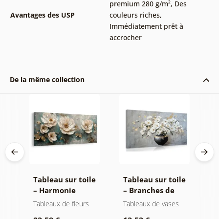
premium 280 g/m²
,
Des
Avantages des USP
couleurs riches
,
Immédiatement prêt à
accrocher
De la même collection
le
Tableau sur toile
Tableau sur toile
T
tes
– Harmonie
– Branches de
–
florale luxueuse
fleurs dans un
s
Tableaux de fleurs
Tableaux de vases
T
vase noir