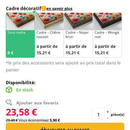
Cadre décoratif
en savoir plus
i
Sans cadre
Cadre – Chêne
Cadre – Noyer
Cadre – Wengé
naturel
brun
noir
à partir de
à partir de
à partir de
0 €
15,21 €
15,21 €
15,21 €
*le prix des accessoires sera ajouté au prix total dans le
panier
Disponibilité:
En stock
Ajouter aux favoris
23,58 €
+
pièce(s)
-
29,48 €
Vous économisez
5,90 €