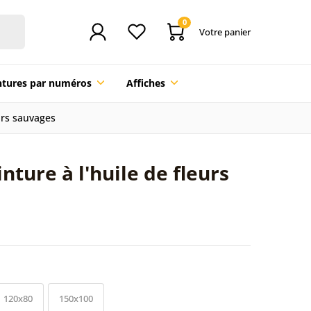
0
Votre panier
ntures par numéros
Affiches
eurs sauvages
inture à l'huile de fleurs
120x80
150x100