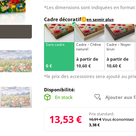
*Les dimensions sont indiquées en format 
Cadre décoratif
en savoir plus
i
Sans cadre
Cadre – Chêne
Cadre – Noyer
naturel
brun
à partir de
à partir de
0 €
10,60 €
10,60 €
*le prix des accessoires sera ajouté au prix
Disponibilité:
En stock
Ajouter aux f
Prix standard:
13,53 €
16,91 €
Vous économisez
3,38 €