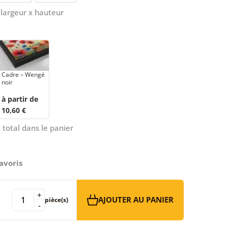
largeur x hauteur
Cadre – Wengé
noir
à partir de
10,60 €
 total dans le panier
avoris
+
AJOUTER AU PANIER
pièce(s)
-