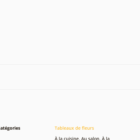
atégories
Tableaux de fleurs
À la cuisine
,
Au salon
,
À la