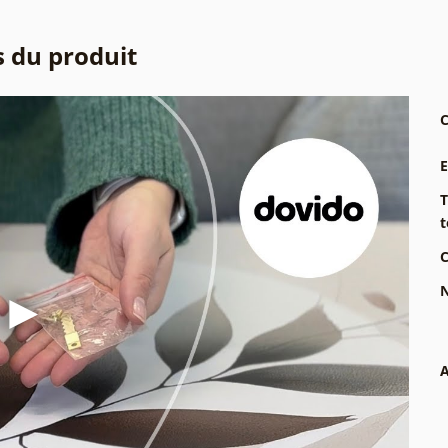
s du produit
C
T
t
C
N
A