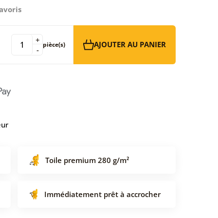
avoris
+
AJOUTER AU PANIER
pièce(s)
-
eur
Toile premium 280 g/m²
Immédiatement prêt à accrocher