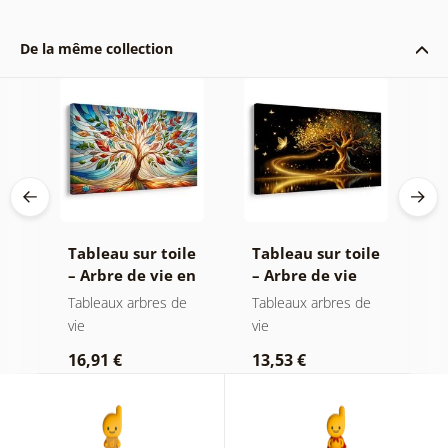
De la même collection
le
Tableau sur toile
Tableau sur toile
T
en
– Arbre de vie en
– Arbre de vie
–
vitrail coloré
magie dorée
s
e
Tableaux arbres de
Tableaux arbres de
T
vie
vie
e
16,91 €
13,53 €
1