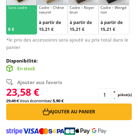
Sans cadre
Cadre – Chêne
Cadre – Noyer
Cadre – Wengé
naturel
brun
noir
à partir de
à partir de
à partir de
0 €
15,21 €
15,21 €
15,21 €
*le prix des accessoires sera ajouté au prix total dans le
panier
Disponibilité:
En stock
Ajouter aux favoris
23,58 €
+
pièce(s)
-
29,48 €
Vous économisez
5,90 €
AJOUTER AU PANIER