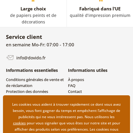
Large choix
Fabriqué dans l’UE
de papiers peints et de
qualité d’impression premium
décorations
Service client
en semaine Mo-Fr: 07:00 - 17:00
info@dovido.fr
Informations essentielles
Informations utiles
Conditions générales de vente et
À propos
de réclamation
FAQ
Protection des données
Contact
personnelles
Livraison directe (Dropshipping)
Modes de livraison et de
Les cookies vous aident à trouver rapidement ce dont vous avez
paiement
besoin, vous font gagner du temps et empêchent l’affichage de
Retour des produits
publicités qui ne vous intéressent pas. Nous utilisons les
cookies
pour vous signaler que vous êtes sur notre site et pour
afficher des produits selon vos préférences. Les cookies nous