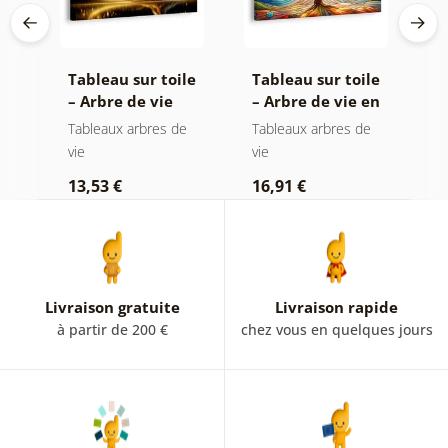
le
Tableau sur toile
Tableau sur toile
T
– Arbre de vie
– Arbre de vie en
–
magie dorée
vitrail coloré
s
e
Tableaux arbres de
Tableaux arbres de
T
vie
vie
e
13,53 €
16,91 €
1
Livraison gratuite
Livraison rapide
à partir de 200 €
chez vous en quelques jours