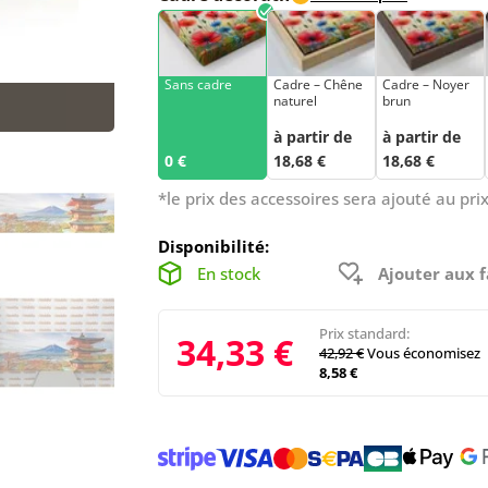
Sans cadre
Cadre – Chêne
Cadre – Noyer
naturel
brun
à partir de
à partir de
0 €
18,68 €
18,68 €
*le prix des accessoires sera ajouté au prix
Disponibilité:
En stock
Ajouter aux f
Prix standard:
34,33 €
42,92 €
Vous économisez
8,58 €