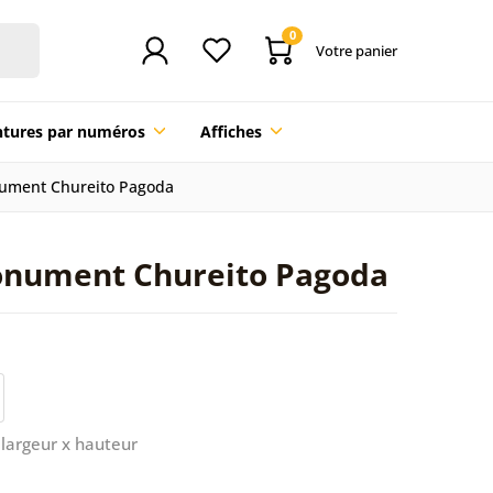
0
Votre panier
ntures par numéros
Affiches
nument Chureito Pagoda
Monument Chureito Pagoda
largeur x hauteur