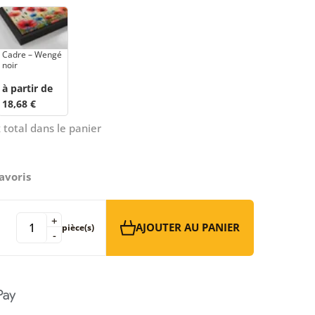
Cadre – Wengé
noir
à partir de
18,68 €
 total dans le panier
avoris
+
AJOUTER AU PANIER
pièce(s)
-