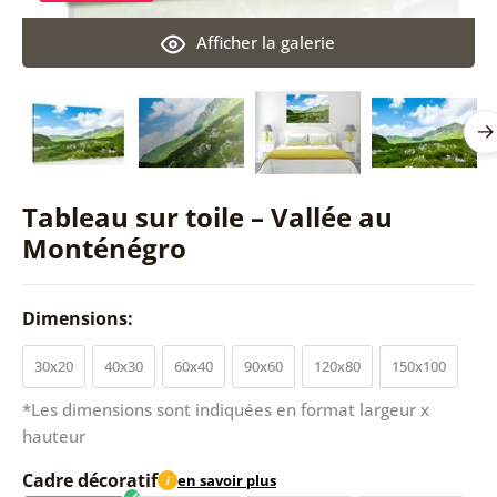
Afficher la galerie
Tableau sur toile – Vallée au
Monténégro
Dimensions:
30x20
40x30
60x40
90x60
120x80
150x100
*Les dimensions sont indiquées en format largeur x
hauteur
Cadre décoratif
en savoir plus
i