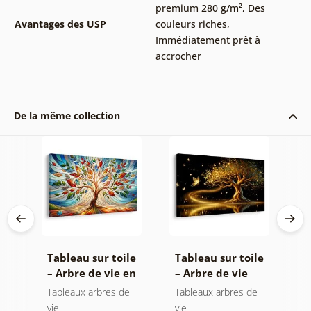
premium 280 g/m²
,
Des
Avantages des USP
couleurs riches
,
Immédiatement prêt à
accrocher
De la même collection
le
Tableau sur toile
Tableau sur toile
T
– Arbre de vie en
– Arbre de vie
–
a
vitrail coloré
magie dorée
s
e
Tableaux arbres de
Tableaux arbres de
T
vie
vie
e