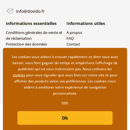
info@dovido.fr
Informations essentielles
Informations utiles
Conditions générales de vente et
À propos
de réclamation
FAQ
Protection des données
Contact
personnelles
Livraison directe (Dropshipping)
Modes de livraison et de
Les cookies vous aident à trouver rapidement ce dont vous avez
paiement
besoin, vous font gagner du temps et empêchent l’affichage de
Retour des produits
publicités qui ne vous intéressent pas. Nous utilisons les
cookies
pour vous signaler que vous êtes sur notre site et pour
afficher des produits selon vos préférences. Les cookies nous
aident à améliorer votre expérience de navigation
personnalisée.
non
Copyright ©2019 © Dovido.fr.
Ok
Webdesign
Litvanyi.sk
| Boutique en ligne créée par