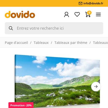
info@dovido.fr
0
Page d’accueil
Tableaux
Tableaux par thème
Tableaux
Promotion -20%