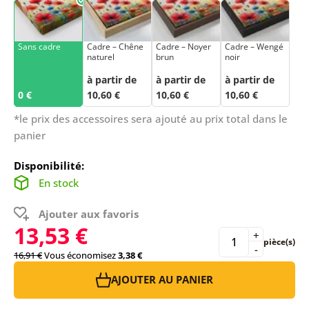
Sans cadre
Cadre – Chêne
Cadre – Noyer
Cadre – Wengé
naturel
brun
noir
à partir de
à partir de
à partir de
0 €
10,60 €
10,60 €
10,60 €
*le prix des accessoires sera ajouté au prix total dans le
panier
Disponibilité:
En stock
Ajouter aux favoris
13,53 €
+
pièce(s)
-
16,91 €
Vous économisez
3,38 €
AJOUTER AU PANIER