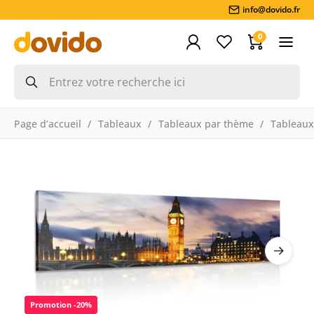
info@dovido.fr
0
Page d’accueil
Tableaux
Tableaux par thème
Tableaux 
Promotion -20%