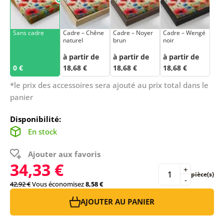
Sans cadre
Cadre – Chêne
Cadre – Noyer
Cadre – Wengé
naturel
brun
noir
à partir de
à partir de
à partir de
0 €
18,68 €
18,68 €
18,68 €
*le prix des accessoires sera ajouté au prix total dans le
panier
Disponibilité:
En stock
Ajouter aux favoris
34,33 €
+
pièce(s)
-
42,92 €
Vous économisez
8,58 €
AJOUTER AU PANIER