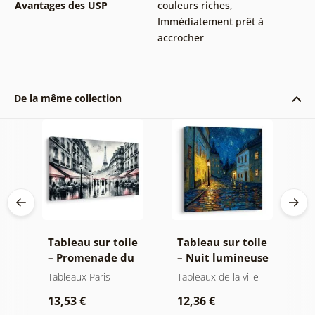
Avantages des USP
couleurs riches
,
Immédiatement prêt à
accrocher
De la même collection
le
Tableau sur toile
Tableau sur toile
T
– Promenade du
– Nuit lumineuse
–
e
soir à Paris
des lampadaires
n
Tableaux Paris
Tableaux de la ville
Ta
é
13,53 €
12,36 €
1