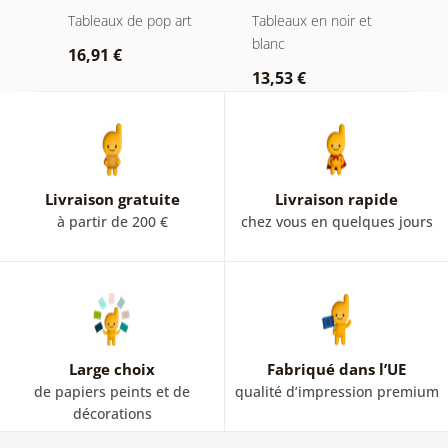
cheveux roses
artistique en noir
es
Tableaux de pop art
Tableaux en noir et
T
et blanc
blanc
16,91 €
1
13,53 €
Livraison gratuite
Livraison rapide
à partir de 200 €
chez vous en quelques jours
Large choix
Fabriqué dans l’UE
de papiers peints et de
qualité d’impression premium
décorations