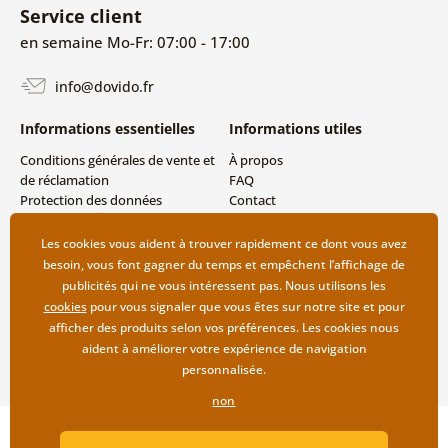
Service client
en semaine Mo-Fr: 07:00 - 17:00
info@dovido.fr
Informations essentielles
Informations utiles
Conditions générales de vente et
À propos
de réclamation
FAQ
Protection des données
Contact
personnelles
Livraison directe (Dropshipping)
Modes de livraison et de
Les cookies vous aident à trouver rapidement ce dont vous avez
paiement
besoin, vous font gagner du temps et empêchent l’affichage de
Retour des produits
publicités qui ne vous intéressent pas. Nous utilisons les
cookies
pour vous signaler que vous êtes sur notre site et pour
afficher des produits selon vos préférences. Les cookies nous
aident à améliorer votre expérience de navigation
personnalisée.
non
Copyright ©2019 © Dovido.fr.