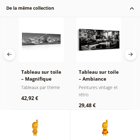
De la même collection
le
Tableau sur toile
Tableau sur toile
T
nt
– Magnifique
– Ambiance
–
sommet de
musicale
s
t
Tableaux par thème
Peintures vintage et
T
montagne en noir
nostalgique
l
rétro
42,92 €
1
et blanc
29,48 €