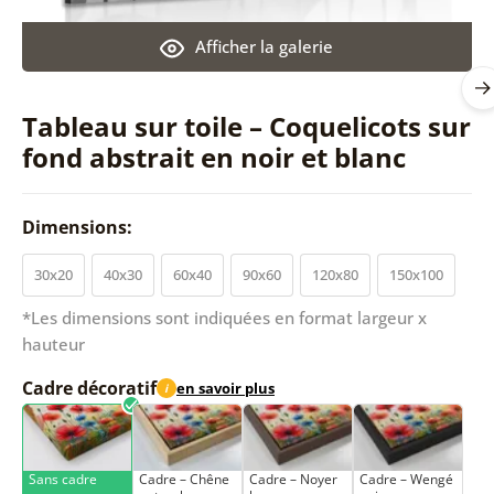
Afficher la galerie
Tableau sur toile – Coquelicots sur
fond abstrait en noir et blanc
Dimensions:
30x20
40x30
60x40
90x60
120x80
150x100
*Les dimensions sont indiquées en format largeur x
hauteur
Cadre décoratif
en savoir plus
i
Sans cadre
Cadre – Chêne
Cadre – Noyer
Cadre – Wengé