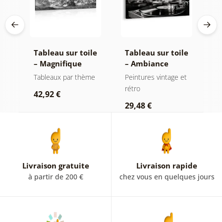
le
Tableau sur toile
Tableau sur toile
T
de
– Magnifique
– Ambiance
–
oir
sommet de
musicale
s
t
Tableaux par thème
Peintures vintage et
T
montagne en noir
nostalgique
l
rétro
42,92 €
1
et blanc
29,48 €
Livraison gratuite
Livraison rapide
à partir de 200 €
chez vous en quelques jours