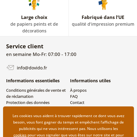
Large choix
Fabriqué dans l’UE
de papiers peints et de
qualité d’impression premium
décorations
Service client
en semaine Mo-Fr: 07:00 - 17:00
info@dovido.fr
Informations essentielles
Informations utiles
Conditions générales de vente et
À propos
de réclamation
FAQ
Protection des données
Contact
personnelles
Livraison directe (Dropshipping)
Modes de livraison et de
Les cookies vous aident à trouver rapidement ce dont vous avez
paiement
besoin, vous font gagner du temps et empêchent l’affichage de
Retour des produits
publicités qui ne vous intéressent pas. Nous utilisons les
cookies
pour vous signaler que vous êtes sur notre site et pour