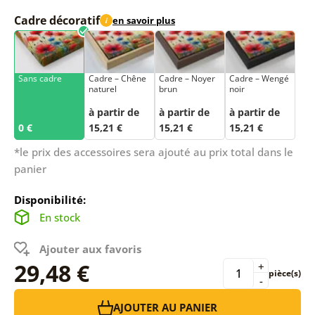
Cadre décoratif
en savoir plus
i
Sans cadre
Cadre – Chêne
Cadre – Noyer
Cadre – Wengé
naturel
brun
noir
à partir de
à partir de
à partir de
0 €
15,21 €
15,21 €
15,21 €
*le prix des accessoires sera ajouté au prix total dans le
panier
Disponibilité:
En stock
Ajouter aux favoris
29,48 €
+
pièce(s)
-
AJOUTER AU PANIER