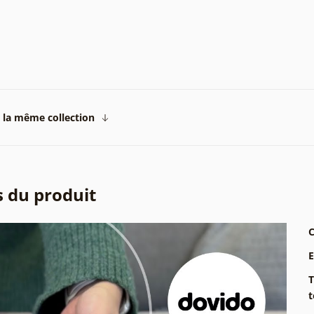
 la même collection
s du produit
C
T
t