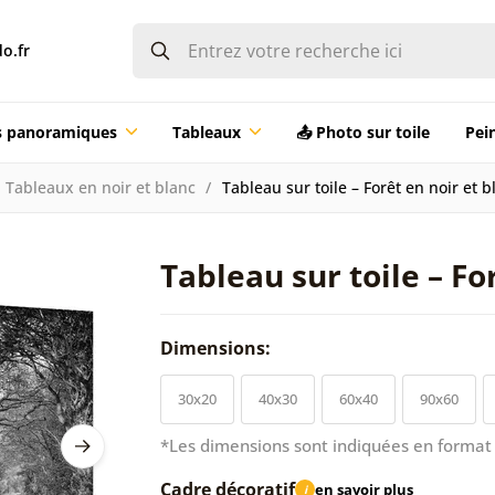
o.fr
ts panoramiques
Tableaux
📤 Photo sur toile
Pei
Tableaux en noir et blanc
Tableau sur toile – Forêt en noir et b
Tableau sur toile – Fo
Dimensions:
30x20
40x30
60x40
90x60
*Les dimensions sont indiquées en format 
Cadre décoratif
en savoir plus
i