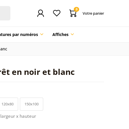
0
Votre panier
ntures par numéros
Affiches
lanc
rêt en noir et blanc
120x80
150x100
largeur x hauteur