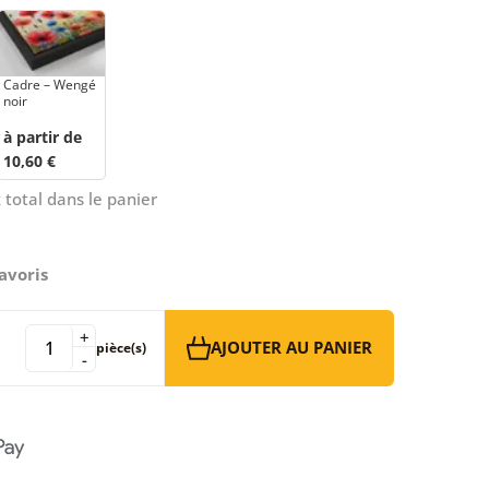
Cadre – Wengé
noir
à partir de
10,60 €
 total dans le panier
avoris
+
AJOUTER AU PANIER
pièce(s)
-