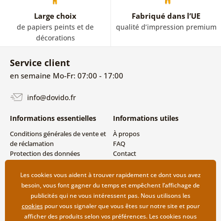
Large choix
Fabriqué dans l’UE
de papiers peints et de
qualité d’impression premium
décorations
Service client
en semaine Mo-Fr: 07:00 - 17:00
info@dovido.fr
Informations essentielles
Informations utiles
Conditions générales de vente et
À propos
de réclamation
FAQ
Protection des données
Contact
personnelles
Livraison directe (Dropshipping)
Modes de livraison et de
Les cookies vous aident à trouver rapidement ce dont vous avez
paiement
besoin, vous font gagner du temps et empêchent l’affichage de
Retour des produits
publicités qui ne vous intéressent pas. Nous utilisons les
cookies
pour vous signaler que vous êtes sur notre site et pour
afficher des produits selon vos préférences. Les cookies nous