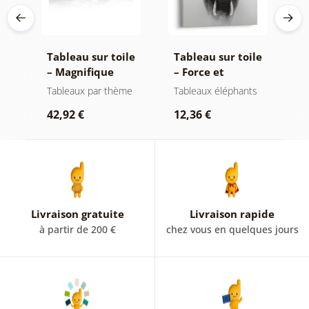
le
Tableau sur toile
Tableau sur toile
T
de
– Magnifique
– Force et
–
oir
sommet de
sérénité de
m
t
Tableaux par thème
Tableaux éléphants
P
montagne en noir
l'éléphant
n
r
42,92 €
12,36 €
et blanc
2
Livraison gratuite
Livraison rapide
à partir de 200 €
chez vous en quelques jours