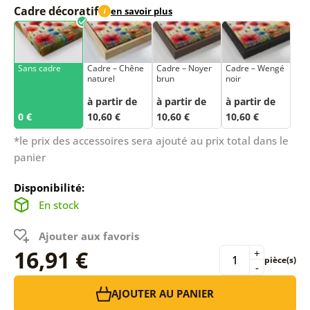
Cadre décoratif
en savoir plus
i
Sans cadre
Cadre – Chêne
Cadre – Noyer
Cadre – Wengé
naturel
brun
noir
à partir de
à partir de
à partir de
0 €
10,60 €
10,60 €
10,60 €
*le prix des accessoires sera ajouté au prix total dans le
panier
Disponibilité:
En stock
Ajouter aux favoris
16,91 €
+
pièce(s)
-
AJOUTER AU PANIER