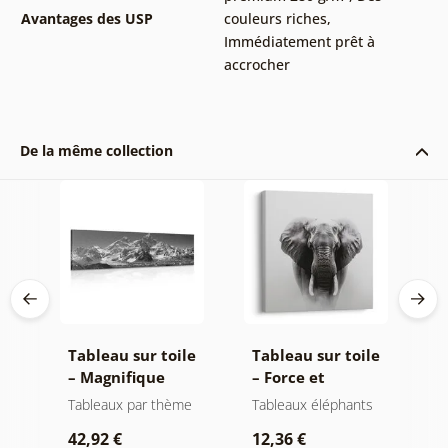
Avantages des USP
couleurs riches
,
Immédiatement prêt à
accrocher
De la même collection
le
Tableau sur toile
Tableau sur toile
T
de
– Magnifique
– Force et
–
oir
sommet de
sérénité de
m
t
Tableaux par thème
Tableaux éléphants
P
montagne en noir
l'éléphant
n
r
42,92 €
12,36 €
et blanc