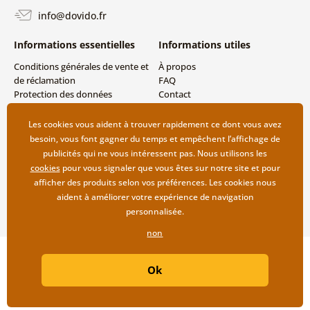
info@dovido.fr
Informations essentielles
Informations utiles
Conditions générales de vente et
À propos
de réclamation
FAQ
Protection des données
Contact
personnelles
Livraison directe (Dropshipping)
Modes de livraison et de
Les cookies vous aident à trouver rapidement ce dont vous avez
paiement
besoin, vous font gagner du temps et empêchent l’affichage de
Retour des produits
publicités qui ne vous intéressent pas. Nous utilisons les
cookies
pour vous signaler que vous êtes sur notre site et pour
afficher des produits selon vos préférences. Les cookies nous
aident à améliorer votre expérience de navigation
personnalisée.
non
Copyright ©2019 © Dovido.fr.
Ok
Webdesign
Litvanyi.sk
| Boutique en ligne créée par