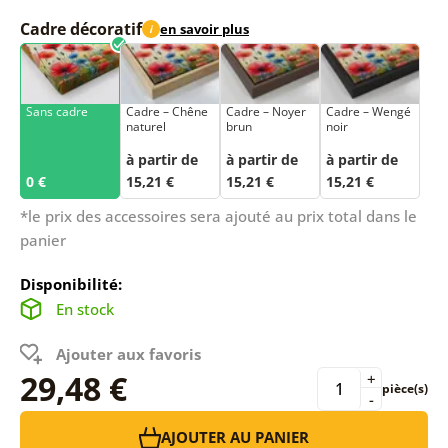
Cadre décoratif
en savoir plus
i
Sans cadre
Cadre – Chêne
Cadre – Noyer
Cadre – Wengé
naturel
brun
noir
à partir de
à partir de
à partir de
0 €
15,21 €
15,21 €
15,21 €
*le prix des accessoires sera ajouté au prix total dans le
panier
Disponibilité:
En stock
Ajouter aux favoris
29,48 €
+
pièce(s)
-
AJOUTER AU PANIER