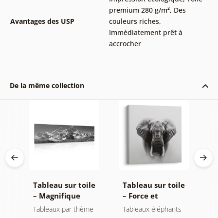
premium 280 g/m²
,
Des
Avantages des USP
couleurs riches
,
Immédiatement prêt à
accrocher
De la même collection
le
Tableau sur toile
Tableau sur toile
T
de
– Magnifique
– Force et
–
oir
sommet de
sérénité de
m
t
Tableaux par thème
Tableaux éléphants
P
montagne en noir
l'éléphant
n