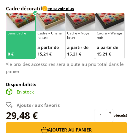
Cadre décoratif
en savoir plus
i
Sans cadre
Cadre – Chêne
Cadre – Noyer
Cadre – Wengé
naturel
brun
noir
à partir de
à partir de
à partir de
0 €
15,21 €
15,21 €
15,21 €
*le prix des accessoires sera ajouté au prix total dans le
panier
Disponibilité:
En stock
Ajouter aux favoris
29,48 €
+
pièce(s)
-
AJOUTER AU PANIER