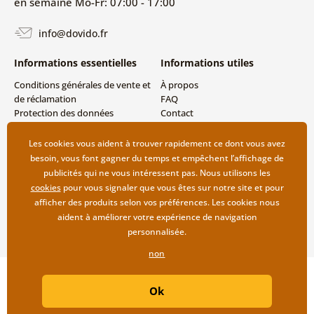
en semaine Mo-Fr: 07:00 - 17:00
info@dovido.fr
Informations essentielles
Informations utiles
Conditions générales de vente et
À propos
de réclamation
FAQ
Protection des données
Contact
personnelles
Livraison directe (Dropshipping)
Modes de livraison et de
Les cookies vous aident à trouver rapidement ce dont vous avez
paiement
besoin, vous font gagner du temps et empêchent l’affichage de
Retour des produits
publicités qui ne vous intéressent pas. Nous utilisons les
cookies
pour vous signaler que vous êtes sur notre site et pour
afficher des produits selon vos préférences. Les cookies nous
aident à améliorer votre expérience de navigation
personnalisée.
non
Copyright ©2019 © Dovido.fr.
Ok
Webdesign
Litvanyi.sk
| Boutique en ligne créée par