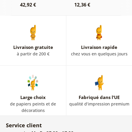
r
42,92 €
12,36 €
et blanc
2
Livraison gratuite
Livraison rapide
à partir de 200 €
chez vous en quelques jours
Large choix
Fabriqué dans l’UE
de papiers peints et de
qualité d’impression premium
décorations
Service client