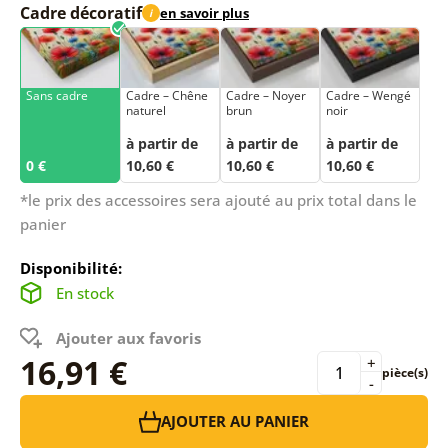
Cadre décoratif
en savoir plus
i
Sans cadre
Cadre – Chêne
Cadre – Noyer
Cadre – Wengé
naturel
brun
noir
à partir de
à partir de
à partir de
0 €
10,60 €
10,60 €
10,60 €
*le prix des accessoires sera ajouté au prix total dans le
panier
Disponibilité:
En stock
Ajouter aux favoris
16,91 €
+
pièce(s)
-
AJOUTER AU PANIER