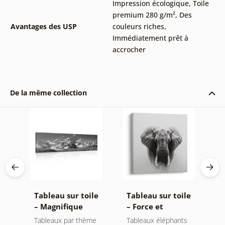
Impression écologique
,
Toile
premium 280 g/m²
,
Des
Avantages des USP
couleurs riches
,
Immédiatement prêt à
accrocher
De la même collection
le
Tableau sur toile
Tableau sur toile
T
de
– Magnifique
– Force et
–
oir
sommet de
sérénité de
m
t
Tableaux par thème
Tableaux éléphants
P