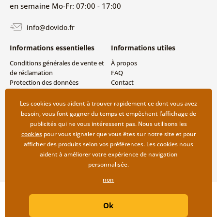
en semaine Mo-Fr: 07:00 - 17:00
info@dovido.fr
Informations essentielles
Informations utiles
Conditions générales de vente et
À propos
de réclamation
FAQ
Protection des données
Contact
personnelles
Livraison directe (Dropshipping)
Modes de livraison et de
Les cookies vous aident à trouver rapidement ce dont vous avez
paiement
besoin, vous font gagner du temps et empêchent l’affichage de
Retour des produits
publicités qui ne vous intéressent pas. Nous utilisons les
cookies
pour vous signaler que vous êtes sur notre site et pour
afficher des produits selon vos préférences. Les cookies nous
aident à améliorer votre expérience de navigation
personnalisée.
non
Copyright ©2019 © Dovido.fr.
Ok
Webdesign
Litvanyi.sk
| Boutique en ligne créée par