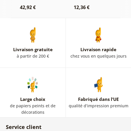
montagne en noir
l'éléphant
n
r
42,92 €
12,36 €
et blanc
2
Livraison gratuite
Livraison rapide
à partir de 200 €
chez vous en quelques jours
Large choix
Fabriqué dans l’UE
de papiers peints et de
qualité d’impression premium
décorations
Service client