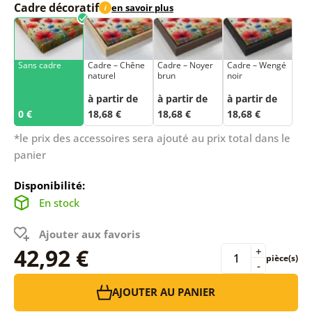
Cadre décoratif
en savoir plus
i
Sans cadre
Cadre – Chêne
Cadre – Noyer
Cadre – Wengé
naturel
brun
noir
à partir de
à partir de
à partir de
0 €
18,68 €
18,68 €
18,68 €
*le prix des accessoires sera ajouté au prix total dans le
panier
Disponibilité:
En stock
Ajouter aux favoris
42,92 €
+
pièce(s)
-
AJOUTER AU PANIER