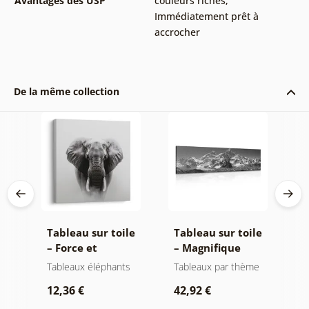
Avantages des USP
couleurs riches
,
Immédiatement prêt à
accrocher
De la même collection
Tableau sur toile
Tableau sur toile
T
rs
– Force et
– Magnifique
–
en
sérénité de
sommet de
m
es
Tableaux éléphants
Tableaux par thème
P
l'éléphant
montagne en noir
n
r
12,36 €
42,92 €
et blanc
2