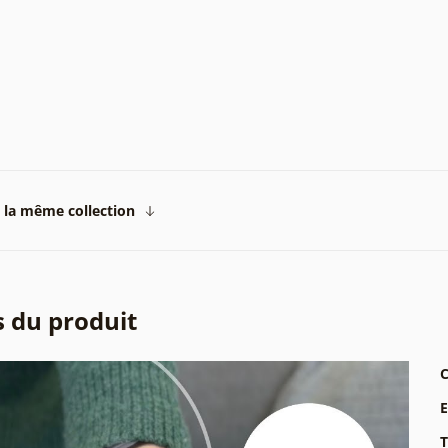
 la même collection
s du produit
C
T