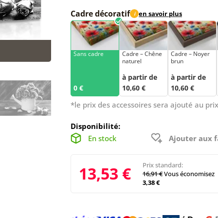
Cadre décoratif
en savoir plus
i
Sans cadre
Cadre – Chêne
Cadre – Noyer
naturel
brun
à partir de
à partir de
0 €
10,60 €
10,60 €
*le prix des accessoires sera ajouté au prix
Disponibilité:
En stock
Ajouter aux f
Prix standard:
13,53 €
16,91 €
Vous économisez
3,38 €