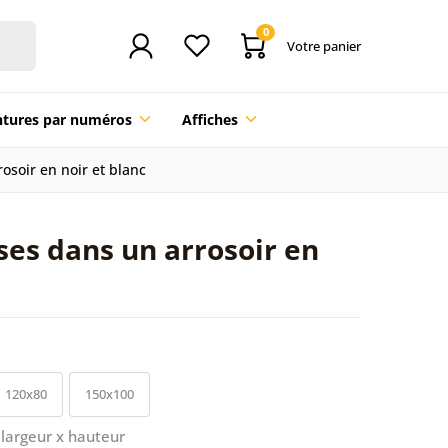
0
Votre panier
ntures par numéros
Affiches
osoir en noir et blanc
oses dans un arrosoir en
120x80
150x100
largeur x hauteur