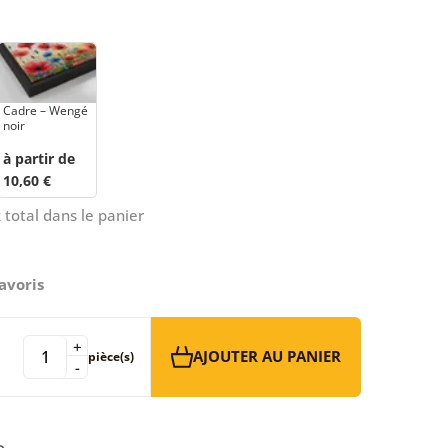
Cadre – Wengé
noir
à partir de
10,60 €
 total dans le panier
avoris
+
AJOUTER AU PANIER
pièce(s)
-