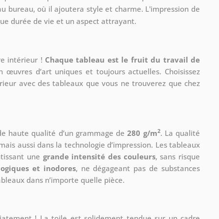
u bureau, où il ajoutera style et charme. L'impression de
gue durée de vie et un aspect attrayant.
e intérieur !
Chaque tableau est le fruit du travail de
n œuvres d’art uniques et toujours actuelles. Choisissez
érieur avec des tableaux que vous ne trouverez que chez
2
 de haute qualité d’un grammage de
280 g/m
. La qualité
mais aussi dans la technologie d’impression. Les tableaux
ntissant une
grande intensité des couleurs
, sans risque
logiques et inodores
, ne dégageant pas de substances
tableaux dans n’importe quelle pièce.
iatement ! La toile est solidement tendue sur un cadre