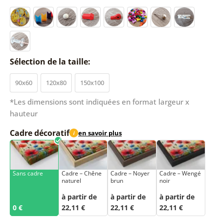
Sélection de la taille:
90x60
120x80
150x100
*Les dimensions sont indiquées en format largeur x
hauteur
Cadre décoratif
en savoir plus
i
Sans cadre
Cadre – Chêne
Cadre – Noyer
Cadre – Wengé
naturel
brun
noir
à partir de
à partir de
à partir de
0 €
22,11 €
22,11 €
22,11 €