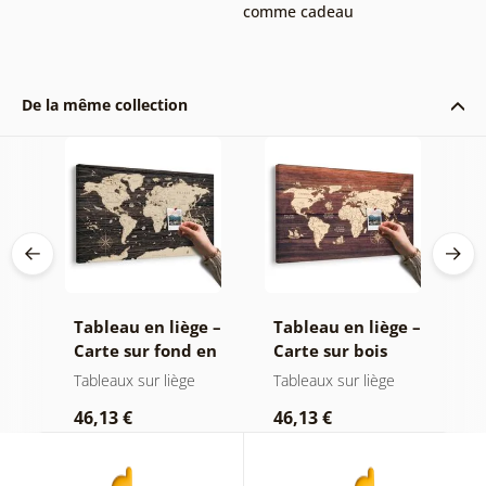
comme cadeau
De la même collection
e –
Tableau en liège –
Tableau en liège –
P
e
Carte sur fond en
Carte sur bois
f
bois
(
Tableaux sur liège
Tableaux sur liège
P
46,13 €
46,13 €
1